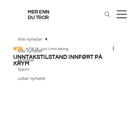
mer enn
du tror
Alle nyheter
NTB
26. juni
1 min lesing
Alle nyheter
Unntakstilstand innført på
Nyheter
Krym
Sport
Lokal nyheter