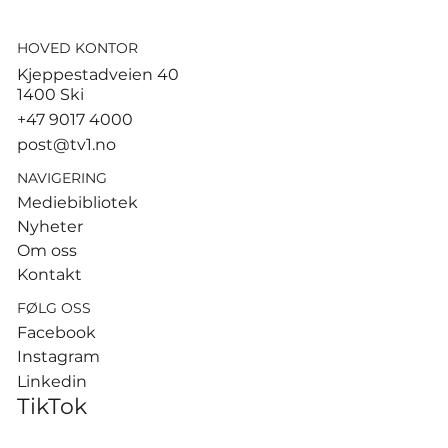
HOVED KONTOR
MDG innstiller 24-åring som
Kjeppestadveien 40
listetopp i Oslo
1400 Ski
+47 9017 4000
post@tv1.no
NAVIGERING
Mediebibliotek
Nyheter
Om oss
Kontakt
FØLG OSS
Facebook
Instagram
Linkedin
TikTok