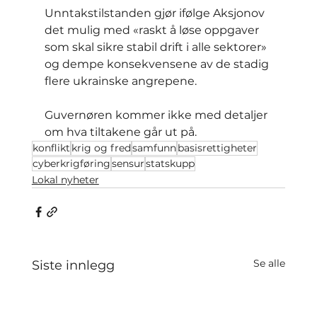
Unntakstilstanden gjør ifølge Aksjonov 
det mulig med «raskt å løse oppgaver 
som skal sikre stabil drift i alle sektorer» 
og dempe konsekvensene av de stadig 
flere ukrainske angrepene.
Guvernøren kommer ikke med detaljer 
om hva tiltakene går ut på.
konflikt
krig og fred
samfunn
basisrettigheter
cyberkrigføring
sensur
statskupp
Lokal nyheter
Se alle
Siste innlegg