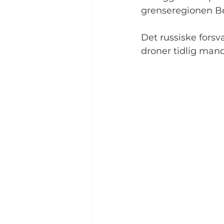
grenseregionen Be
Det russiske forsv
droner tidlig man