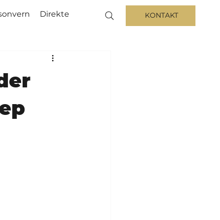
sonvern
Direkte
KONTAKT
der
rep