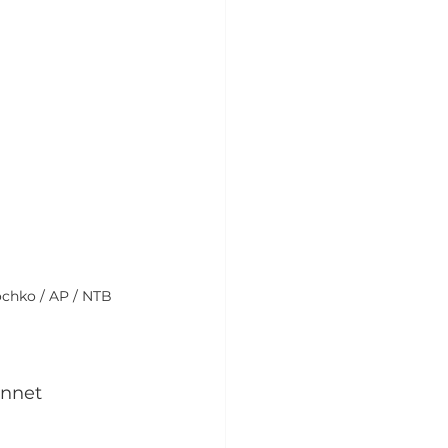
ochko / AP / NTB
annet 