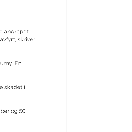
e angrepet 
fyrt, skriver 
Sumy. En 
e skadet i 
mber og 50 