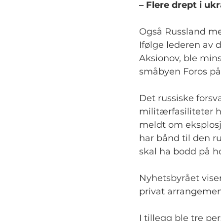
– Flere drept i u
Også Russland mel
Ifølge lederen av
Aksionov, ble mins
småbyen Foros på K
Det russiske forsv
militærfasiliteter 
meldt om eksplosj
har bånd til den r
skal ha bodd på ho
Nyhetsbyrået viser 
privat arrangemen
I tillegg ble tre p