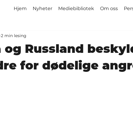
Hjem
Nyheter
Mediebibliotek
Om oss
Per
2 min lesing
 og Russland beskyl
re for dødelige ang