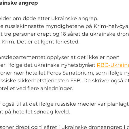
krainske angrep
der om døde etter ukrainske angrep.
 de russiskinnsatte myndighetene på Krim-halvøya,
t tre personer drept og 16 såret da ukrainske drone
rim. Det er et kjent feriested.
arsdepartementet opplyser at det ikke er noen 
her. Ifølge det ukrainske nyhetsbyrået 
RBC-Ukrain
oner nær hotellet Foros Sanatorium, som ifølge n
ussiske sikkerhetstjenesten FSB. De skriver også at
tellet ved flere anledninger.
også til at det ifølge russiske medier var planlagt 
t på hotellet søndag kveld.
ersoner drept og ti såret i ukrainske droneangrep i 