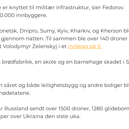
er knyttet til militær infrastruktur, sier Fedorov.
0.000 innbyggere.
netsk, Dnipro, Sumy, Kyiv, Kharkiv, og Kherson bl
 gjennom natten. Til sammen ble over 140 droner av
 Volodymyr Zelenskyj i et 
innlegg på X.
n brødfabrikk, en skole og en barnehage skadet i 
on såret og både leilighetsbygg og andre boliger bl
 nødetatene.
ar Russland sendt over 1500 droner, 1280 glidebo
typer over Ukraina den siste uka.