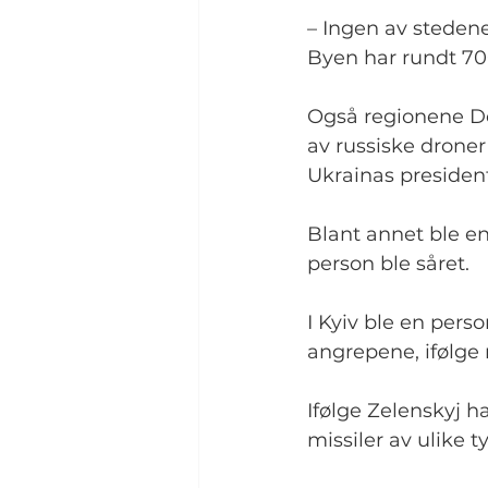
– Ingen av stedene 
Byen har rundt 70
Også regionene Do
av russiske droner
Ukrainas president
Blant annet ble e
person ble såret.
I Kyiv ble en pers
angrepene, ifølge
Ifølge Zelenskyj h
missiler av ulike 