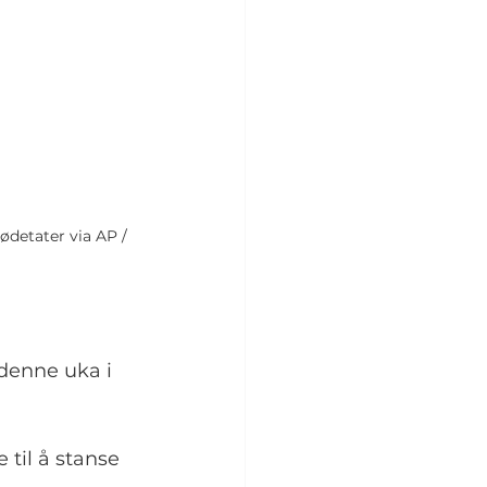
ødetater via AP / 
denne uka i 
 til å stanse 