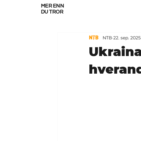
mer enn
du tror
NTB
22. sep. 2025
Ukraina
hverand