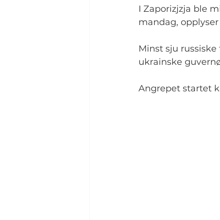
I Zaporizjzja ble m
mandag, opplyser 
Minst sju russiske
ukrainske guvernø
Angrepet startet k