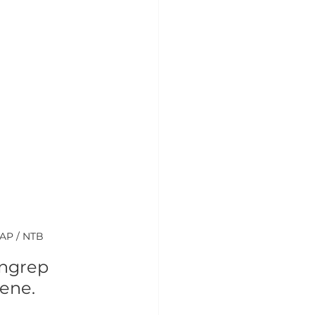
 AP / NTB
angrep 
ene.