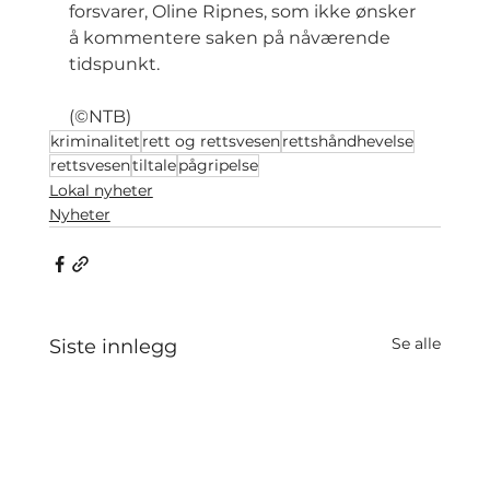
forsvarer, Oline Ripnes, som ikke ønsker 
å kommentere saken på nåværende 
tidspunkt.
(©NTB)
kriminalitet
rett og rettsvesen
rettshåndhevelse
rettsvesen
tiltale
pågripelse
Lokal nyheter
Nyheter
Se alle
Siste innlegg