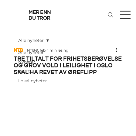
mer enn
du tror
Alle nyheter
NTB
9. feb.
1 min lesing
Alle nyheter
Tre tiltalt for frihetsberøvelse
Nyheter
og grov vold i leilighet i Oslo –
skal ha revet av øreflipp
Sport
Lokal nyheter