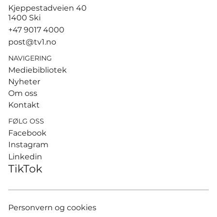
Tusenvis har dødd av varme i
Kjeppestadveien 40
Europa – MDG etterlyser norsk
1400 Ski
dødsstatistikk
+47 9017 4000
post@tv1.no
NAVIGERING
Mediebibliotek
Nyheter
Om oss
Kontakt
FØLG OSS
Facebook
Instagram
Linkedin
TikTok
Personvern og cookies