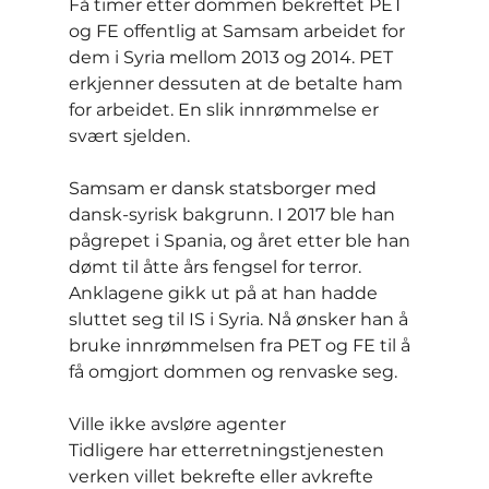
Få timer etter dommen bekreftet PET 
og FE offentlig at Samsam arbeidet for 
dem i Syria mellom 2013 og 2014. PET 
erkjenner dessuten at de betalte ham 
for arbeidet. En slik innrømmelse er 
svært sjelden.
Samsam er dansk statsborger med 
dansk-syrisk bakgrunn. I 2017 ble han 
pågrepet i Spania, og året etter ble han 
dømt til åtte års fengsel for terror. 
Anklagene gikk ut på at han hadde 
sluttet seg til IS i Syria. Nå ønsker han å 
bruke innrømmelsen fra PET og FE til å 
få omgjort dommen og renvaske seg.
Ville ikke avsløre agenter
Tidligere har etterretningstjenesten 
verken villet bekrefte eller avkrefte 