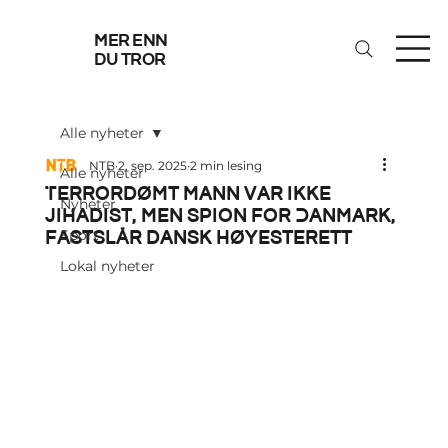
mer enn
du tror
Alle nyheter
NTB
2. sep. 2025
2 min lesing
Alle nyheter
Terrordømt mann var ikke
Nyheter
jihadist, men spion for Danmark,
fastslår dansk høyesterett
Sport
Lokal nyheter