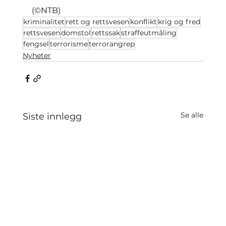
(©NTB)
kriminalitet
rett og rettsvesen
konflikt
krig og fred
rettsvesen
domstol
rettssak
straffeutmåling
fengsel
terrorisme
terrorangrep
Nyheter
Se alle
Siste innlegg