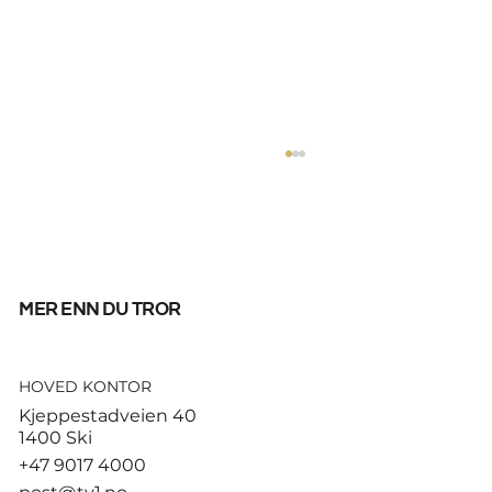
mer enn du tror
HOVED KONTOR
God start for de norske
Kjeppestadveien 40
sandvolleyballparene i
1400 Ski
Hamburg
+47 9017 4000