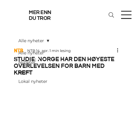
mer enn
du tror
Alle nyheter
NTB
14. apr.
1 min lesing
Alle nyheter
Studie: Norge har den høyeste
Nyheter
overlevelsen for barn med
kreft
Sport
Lokal nyheter