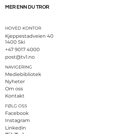
mer enn du tror
HOVED KONTOR
God start for de norske
Kjeppestadveien 40
sandvolleyballparene i
1400 Ski
Hamburg
+47 9017 4000
post@tv1.no
NAVIGERING
Mediebibliotek
Nyheter
Om oss
Kontakt
FØLG OSS
Facebook
Instagram
Linkedin