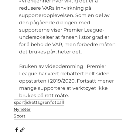
«Vi erkjenner hvor viktig det er å 
redusere VARs innvirkning på 
supporteropplevelsen. Som en del av 
den pågående dialogen med 
supporterne viser Premier League-
undersøkelser at fansen i stor grad er 
for å beholde VAR, men forbedre måten 
det brukes på», heter det.
Bruken av videodømming i Premier 
League har vært debattert helt siden 
oppstarten i 2019/2020. Fortsatt mener 
mange supportere at verktøyet ikke 
brukes på rett måte.
sport
idrettsgren
fotball
Nyheter
Sport