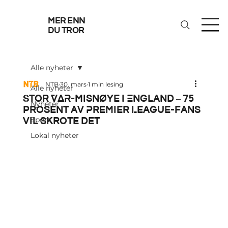
mer enn
du tror
Alle nyheter
NTB
30. mars
1 min lesing
Alle nyheter
Stor VAR-misnøye i England – 75
Nyheter
prosent av Premier League-fans
vil skrote det
Sport
Lokal nyheter