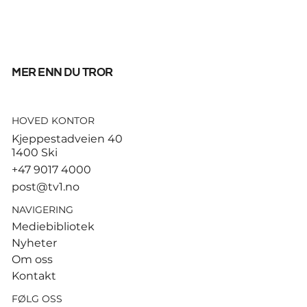
mer enn du tror
HOVED KONTOR
Tusenvis har dødd av varme i
Kjeppestadveien 40
Europa – MDG etterlyser norsk
1400 Ski
dødsstatistikk
+47 9017 4000
post@tv1.no
NAVIGERING
Mediebibliotek
Nyheter
Om oss
Kontakt
FØLG OSS