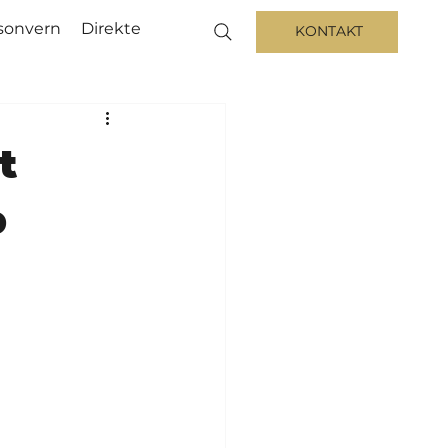
sonvern
Direkte
KONTAKT
t
p