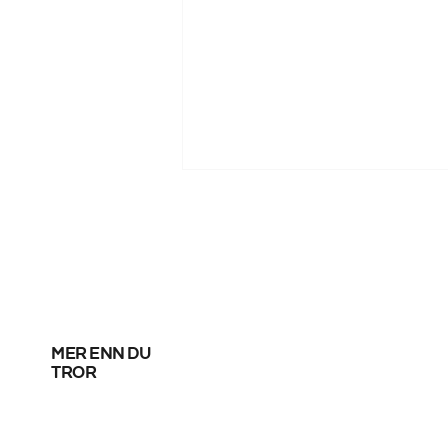
mer enn du
Fortsatt uavklart om
tror
SAS-streik i helga –
forhandlinger pågår