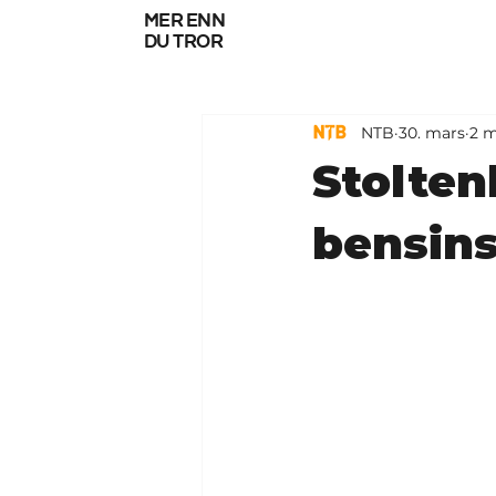
mer enn
du tror
NTB
30. mars
2 m
Stoltenb
bensins