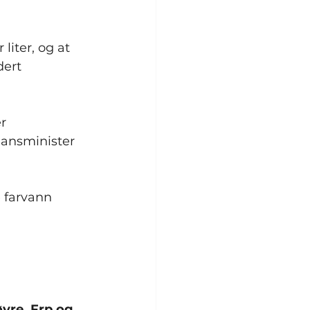
iter, og at 
dert 
r 
nansminister 
 farvann 
yre, Frp og 