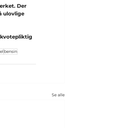
erket. Der 
å ulovlige 
 kvotepliktig 
el
bensin
Se alle