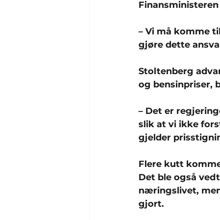
Finansministeren a
– Vi må komme tilb
gjøre dette ansvar
Stoltenberg advar
og bensinpriser, b
– Det er regjerin
slik at vi ikke fo
gjelder prisstigni
Flere kutt komm
Det ble også vedta
næringslivet, men
gjort.