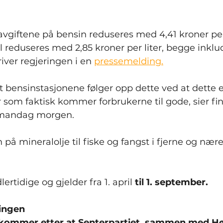
vgiftene på bensin reduseres med 4,41 kroner per l
l reduseres med 2,85 kroner per liter, begge inklu
iver regjeringen i en 
pressemelding.
at bensinstasjonene følger opp dette ved at dette e
 som faktisk kommer forbrukerne til gode, sier fi
 mandag morgen.
på mineralolje til fiske og fangst i fjerne og nære
rtidige og gjelder fra 1. april 
til 1. september.
ringen
 kommer etter at Senterpartiet, sammen med Hø