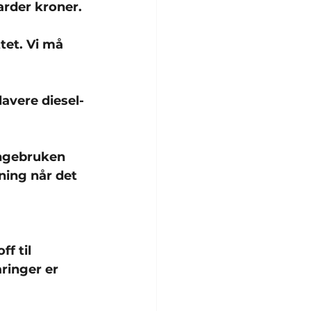
iarder kroner.
tet. Vi må 
avere diesel- 
engebruken 
tning når det 
f til 
ringer er 