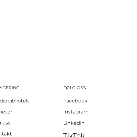
VIGERING
FØLG OSS
diebibliotek
Facebook
 millioner kroner
heter
Instagram
let inn etter
 oss
Linkedin
nnen i Krokstadelva
ntakt
TikTok