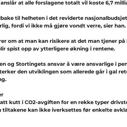
nslår at alle forslagene totalt vil koste 6,7 mill
ake til helheten i det reviderte nasjonalbudsjet
lig, fordi vi ikke må gjøre vondt verre, sier han.
er om at man kan risikere at det man tjener på l
lir spist opp av ytterligere økning i rentene.
gen og Stortingets ansvar å være ansvarlige i p
rsterker den utviklingen som allerede går i gal re
ng.
er
tt kutt i CO2-avgiften for en rekke typer drivstof
 tiltakene kan ikke iverksettes før enkelte avkla