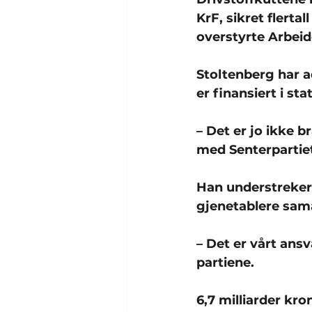
KrF, sikret flerta
overstyrte Arbeid
Stoltenberg har a
er finansiert i st
– Det er jo ikke 
med Senterpartie
Han understreker 
gjenetablere sam
– Det er vårt ans
partiene.
6,7 milliarder kro