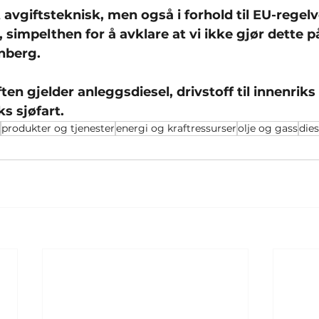
 avgiftsteknisk, men også i forhold til EU-regelv
, simpelthen for å avklare at vi ikke gjør dette p
enberg.
ten gjelder anleggsdiesel, drivstoff til innenriks
ks sjøfart.
produkter og tjenester
energi og kraftressurser
olje og gass
dies