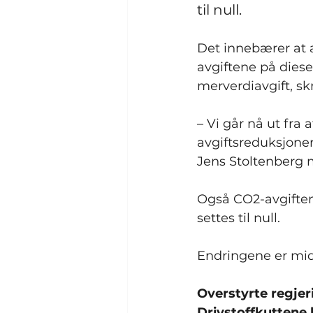
til null.
Det innebærer at a
avgiftene på diese
merverdiavgift, skr
– Vi går nå ut fra 
avgiftsreduksjoner
Jens Stoltenberg
Også CO2-avgiften 
settes til null.
Endringene er midle
Overstyrte regje
Drivstoffkuttene