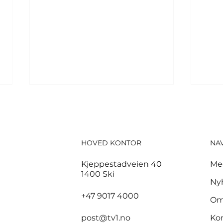
HOVED KONTOR
NA
Kjeppestadveien 40
Me
1400 Ski
God start for de norske
3,7
Ny
sandvolleyballparene i
sam
+47 9017 4000
Om
Hamburg
bra
post@tv1.no
Ko