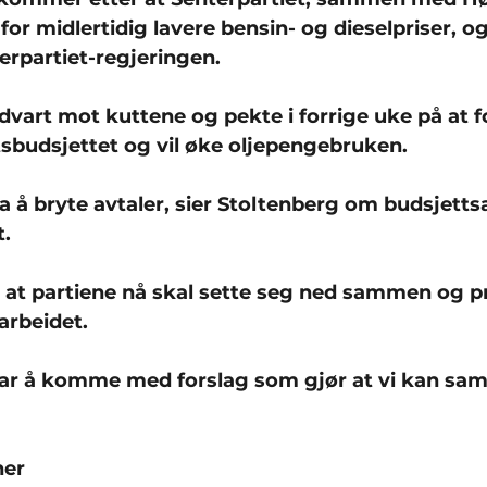
ll for midlertidig lavere bensin- og dieselpriser, 
erpartiet-regjeringen.
dvart mot kuttene og pekte i forrige uke på at f
atsbudsjettet og vil øke oljepengebruken.
bra å bryte avtaler, sier Stoltenberg om budsjett
t.
at partiene nå skal sette seg ned sammen og p
arbeidet.
var å komme med forslag som gjør at vi kan saml
ner