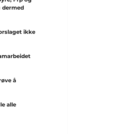
og dermed 
orslaget ikke 
samarbeidet 
røve å 
e alle 