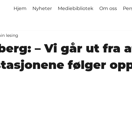
Hjem
Nyheter
Mediebibliotek
Om oss
Per
in lesing
erg: – Vi går ut fra a
tasjonene følger op