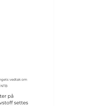
ingets vedtak om 
/ NTB
ter på 
vstoff settes 