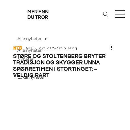
mer enn
du tror
Alle nyheter
NTB
21. okt. 2025
2 min lesing
Alle nyheter
Støre og Stoltenberg bryter
Nyheter
tradisjon og skygger unna
spørretimen i Stortinget: –
Sport
Veldig rart
Lokal nyheter