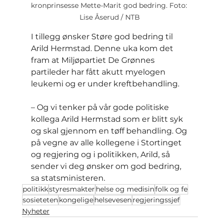
kronprinsesse Mette-Marit god bedring. Foto: 
Lise Åserud / NTB
I tillegg ønsker Støre god bedring til 
Arild Hermstad. Denne uka kom det 
fram at Miljøpartiet De Grønnes 
partileder har fått akutt myelogen 
leukemi og er under kreftbehandling.
– Og vi tenker på vår gode politiske 
kollega Arild Hermstad som er blitt syk 
og skal gjennom en tøff behandling. Og 
på vegne av alle kollegene i Stortinget 
og regjering og i politikken, Arild, så 
sender vi deg ønsker om god bedring, 
sa statsministeren.
politikk
styresmakter
helse og medisin
folk og fe
sosieteten
kongelige
helsevesen
regjeringssjef
Nyheter