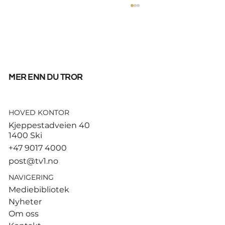
mer enn du tror
HOVED KONTOR
God start for de norske
Kjeppestadveien 40
sandvolleyballparene i
1400 Ski
Hamburg
+47 9017 4000
post@tv1.no
NAVIGERING
Mediebibliotek
Nyheter
Om oss