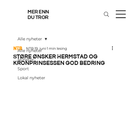
mer enn
du tror
Alle nyheter
NTB
19. juni
1 min lesing
Alle nyheter
Støre ønsker Hermstad og
Nyheter
kronprinsessen god bedring
Sport
Lokal nyheter