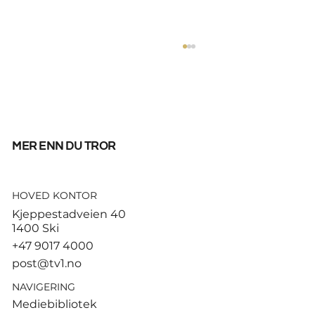
mer enn du tror
HOVED KONTOR
Tusenvis har dødd av varme i
Kjeppestadveien 40
Europa – MDG etterlyser norsk
1400 Ski
dødsstatistikk
+47 9017 4000
post@tv1.no
NAVIGERING
Mediebibliotek