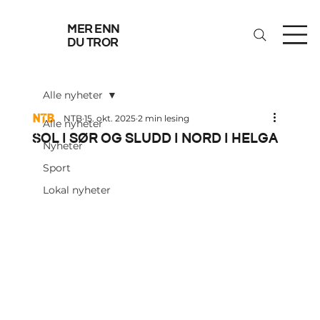
mer enn
du tror
Alle nyheter
NTB
15. okt. 2025
2 min lesing
Alle nyheter
Sol i sør og sludd i nord i helga
Nyheter
Sport
Lokal nyheter