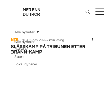
mer enn
du tror
Alle nyheter
NTB
12. des. 2025
2 min lesing
Alle nyheter
Slåsskamp på tribunen etter
Nyheter
Brann-kamp
Sport
Lokal nyheter