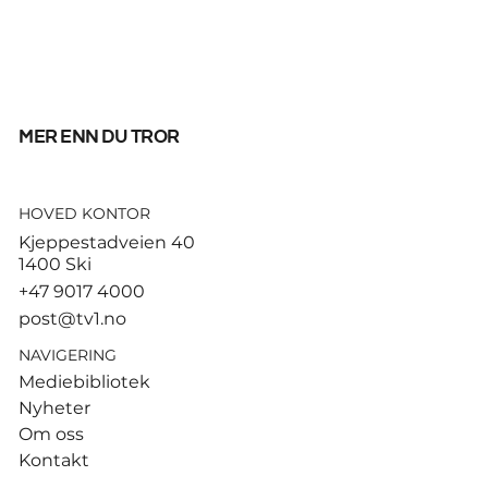
mer enn du tror
HOVED KONTOR
Tusenvis har dødd av varme i
Kjeppestadveien 40
Europa – MDG etterlyser norsk
1400 Ski
dødsstatistikk
+47 9017 4000
post@tv1.no
NAVIGERING
Mediebibliotek
Nyheter
Om oss
Kontakt