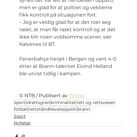
synes det var leit at hendelsen oppsto, 
men er glad for at politiet og vekterne 
fikk kontroll på situasjonen fort.
– Jeg er veldig glad for at det roer seg 
raskt, at man får raskt kontroll og at det 
ikke blir noen voldsomme scener, sier 
Kalvenes til BT.
Fenerbahçe herjet i Bergen og vant 4-0 
etter at Brann-talentet Eivind Helland 
ble utvist tidlig i kampen.
© NTB / Publisert av 
TV1.no
sport
idrettsgren
kriminalitet
rett og rettsvesen
fotball
rettshåndhevelse
politi
brann
Sport
Nyheter