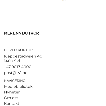
mer enn du tror
HOVED KONTOR
Ruud gjorde kort prosess –
Kjeppestadveien 40
slo Cerundolo for første
1400 Ski
gang
+47 9017 4000
post@tv1.no
NAVIGERING
Mediebibliotek
Nyheter
Om oss
Kontakt