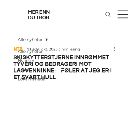
mer enn
du tror
Alle nyheter
NTB
24. okt. 2025
3 min lesing
Alle nyheter
Skiskytterstjerne innrømmet
Nyheter
tyveri og bedrageri mot
lagvenninne: – Føler at jeg er i
Sport
et svart hull
Lokal nyheter