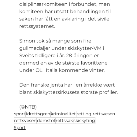
disiplinærkomiteen i forbundet, men 
komiteen har utsatt behandlingen til 
saken har fått en avklaring i det sivile 
rettssystemet.
Simon tok så mange som fire 
gullmedaljer under skiskytter-VM i 
Sveits tidligere i år. 28-åringen er 
dermed en av de største favorittene 
under OL i Italia kommende vinter.
Den franske jenta har i en årrekke vært 
blant skiskyttersirkusets største profiler.
(©NTB)
sport
idrettsgren
kriminalitet
rett og rettsvesen
rettsvesen
domstol
rettssak
skiskyting
Sport