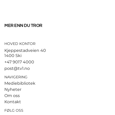
mer enn du tror
HOVED KONTOR
God start for de norske
Kjeppestadveien 40
sandvolleyballparene i
1400 Ski
Hamburg
+47 9017 4000
post@tv1.no
NAVIGERING
Mediebibliotek
Nyheter
Om oss
Kontakt
FØLG OSS