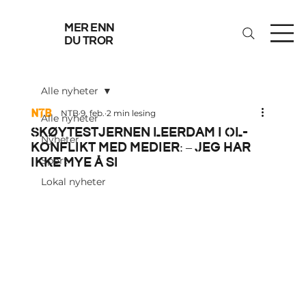
mer enn
du tror
Alle nyheter
NTB
9. feb.
2 min lesing
Alle nyheter
Skøytestjernen Leerdam i OL-
Nyheter
konflikt med medier: – Jeg har
ikke mye å si
Sport
Lokal nyheter