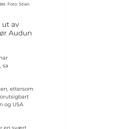
t. Foto: Stian 
ut av 
tør Audun 
har 
 sa 
nen, ettersom 
orutsigbart 
an og USA 
r en svært 