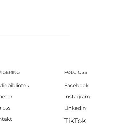
VIGERING
FØLG OSS
diebibliotek
Facebook
 millioner kroner
heter
Instagram
let inn etter
 oss
Linkedin
nnen i Krokstadelva
ntakt
TikTok