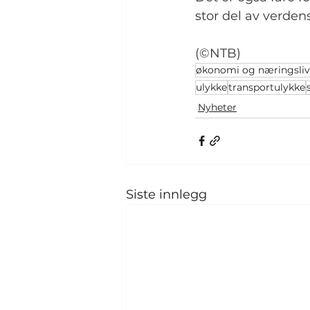
stor del av verdens
(©NTB)
økonomi og næringsliv
ulykke
transportulykke
Nyheter
Siste innlegg