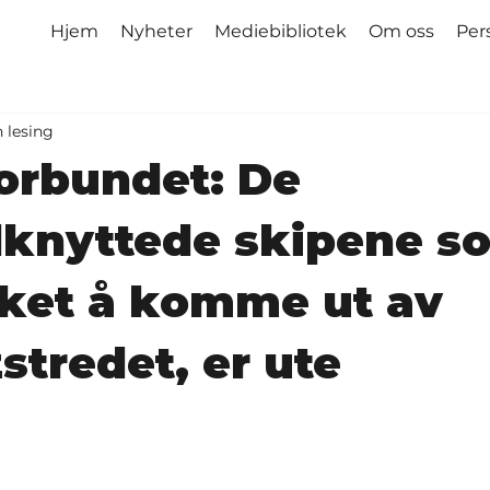
Hjem
Nyheter
Mediebibliotek
Om oss
Per
n lesing
orbundet: De
lknyttede skipene s
sket å komme ut av
tredet, er ute