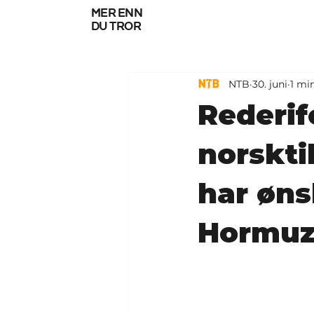
mer enn
du tror
NTB
30. juni
1 mi
Rederif
norskti
har øn
Hormuzs