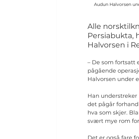
Audun Halvorsen und
Alle norsktil
Persiabukta, 
Halvorsen i R
– De som fortsatt e
pågående operasjo
Halvorsen under e
Han understreker a
det pågår forhandl
hva som skjer. Bl
svært mye rom for
Det er også fare 