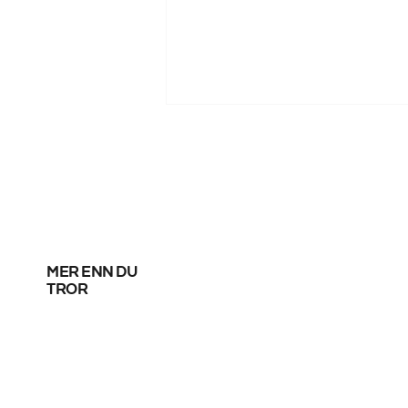
mer enn du
Fortsatt uavklart om
tror
SAS-streik i helga –
forhandlinger pågår