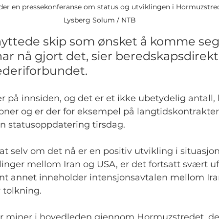
er en pressekonferanse om status og utviklingen i Hormuzstrede
Lysberg Solum / NTB
knyttede skip som ønsket å komme seg 
har nå gjort det, sier beredskapsdirek
ederiforbundet.
r på innsiden, og det er et ikke ubetydelig antall, 
ner og er der for eksempel på langtidskontrakter,
n statusoppdatering tirsdag.
t selv om det nå er en positiv utvikling i situasjo
inger mellom Iran og USA, er det fortsatt svært uf
ant annet inneholder intensjonsavtalen mellom Ir
 tolkning.
for miner i hovedleden gjennom Hormuzstredet, de