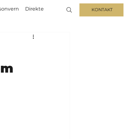
sonvern
Direkte
KONTAKT
om