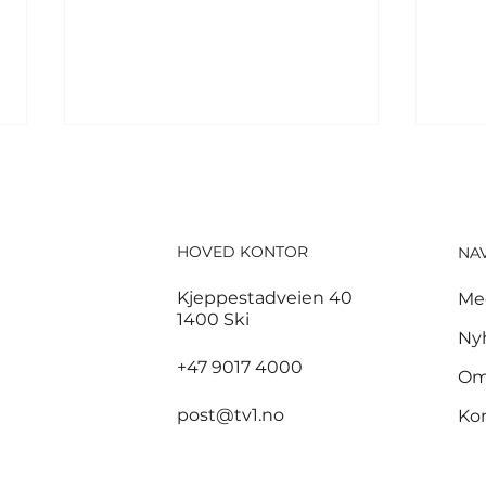
HOVED KONTOR
NA
Kjeppestadveien 40
Me
1400 Ski
God start for de norske
3,7
Ny
sandvolleyballparene i
sam
+47 9017 4000
Om
Hamburg
bra
post@tv1.no
Ko