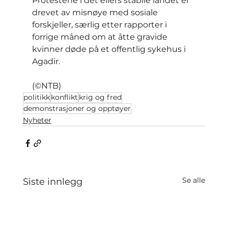
Protestene i det ellers stabile landet er 
drevet av misnøye med sosiale 
forskjeller, særlig etter rapporter i 
forrige måned om at åtte gravide 
kvinner døde på et offentlig sykehus i 
Agadir.
(©NTB)
politikk
konflikt
krig og fred
demonstrasjoner og opptøyer
Nyheter
Se alle
Siste innlegg