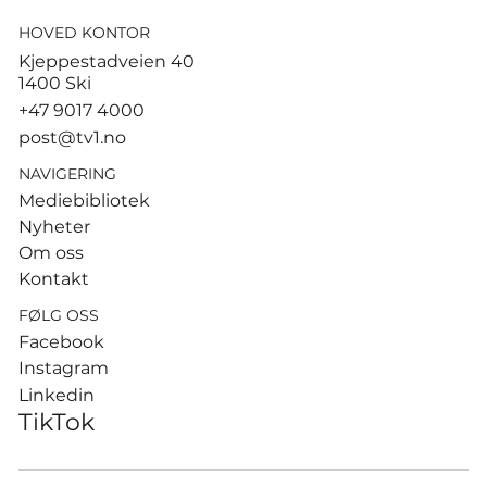
HOVED KONTOR
God start for de norske
Kjeppestadveien 40
sandvolleyballparene i
1400 Ski
Hamburg
+47 9017 4000
post@tv1.no
NAVIGERING
Mediebibliotek
Nyheter
Om oss
Kontakt
FØLG OSS
Facebook
Instagram
Linkedin
TikTok