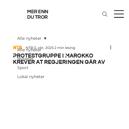
mer enn
du tror
Alle nyheter
NTB
3. okt. 2025
2 min lesing
Alle nyheter
Protestgruppe i Marokko
Nyheter
krever at regjeringen går av
Sport
Lokal nyheter