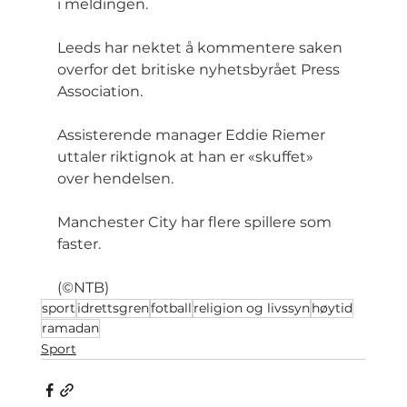
i meldingen.
Leeds har nektet å kommentere saken 
overfor det britiske nyhetsbyrået Press 
Association.
Assisterende manager Eddie Riemer 
uttaler riktignok at han er «skuffet» 
over hendelsen.
Manchester City har flere spillere som 
faster.
(©NTB)
sport
idrettsgren
fotball
religion og livssyn
høytid
ramadan
Sport