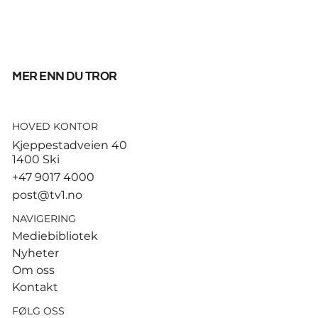
mer enn du tror
HOVED KONTOR
Fifpro med knallhard
Kjeppestadveien 40
Infantino-kritikk: – Misbruk av
1400 Ski
presidentens makt
+47 9017 4000
post@tv1.no
NAVIGERING
Mediebibliotek
Nyheter
Om oss
Kontakt
FØLG OSS