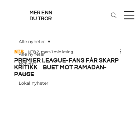
mer enn
du tror
Alle nyheter
NTB
2. mars
1 min lesing
Alle nyheter
Premier League-fans får skarp
Nyheter
kritikk – buet mot Ramadan-
pause
Sport
Lokal nyheter