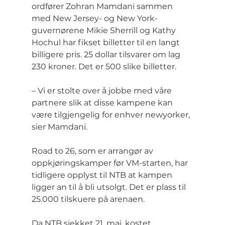
ordfører Zohran Mamdani sammen 
med New Jersey- og New York-
guvernørene Mikie Sherrill og Kathy 
Hochul har fikset billetter til en langt 
billigere pris. 25 dollar tilsvarer om lag 
230 kroner. Det er 500 slike billetter.
– Vi er stolte over å jobbe med våre 
partnere slik at disse kampene kan 
være tilgjengelig for enhver newyorker, 
sier Mamdani.
Road to 26, som er arrangør av 
oppkjøringskamper før VM-starten, har 
tidligere opplyst til NTB at kampen 
ligger an til å bli utsolgt. Det er plass til 
25.000 tilskuere på arenaen.
Da NTB sjekket 21. mai, kostet 