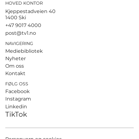
HOVED KONTOR
Ruud gjorde kort prosess –
Kjeppestadveien 40
slo Cerundolo for første
1400 Ski
gang
+47 9017 4000
post@tv1.no
NAVIGERING
Mediebibliotek
Nyheter
Om oss
Kontakt
FØLG OSS
Facebook
Instagram
Linkedin
TikTok