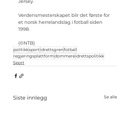
Jersey.
Verdensmesterskapet blir det første for 
et norsk herrelandslag i fotball siden 
1998.
(©NTB)
politikk
sport
idrettsgren
fotball
regjeringsplattform
dommere
idrettspolitikk
Sport
Se alle
Siste innlegg