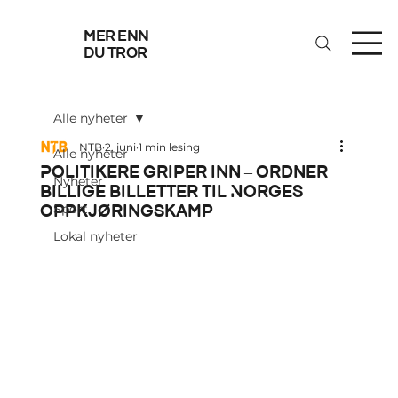
mer enn
du tror
Alle nyheter
NTB
2. juni
1 min lesing
Alle nyheter
Politikere griper inn – ordner
Nyheter
billige billetter til Norges
oppkjøringskamp
Sport
Lokal nyheter