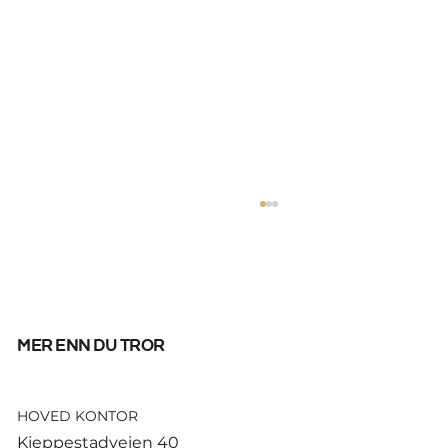
mer enn du tror
HOVED KONTOR
God start for de norske
Kjeppestadveien 40