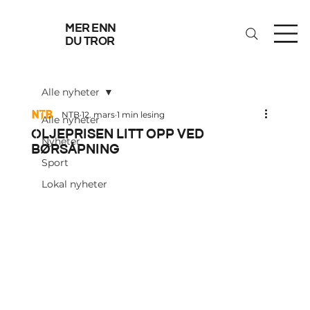
mer enn
du tror
Alle nyheter
NTB
12. mars
1 min lesing
Alle nyheter
Oljeprisen litt opp ved
Nyheter
børsåpning
Sport
Lokal nyheter