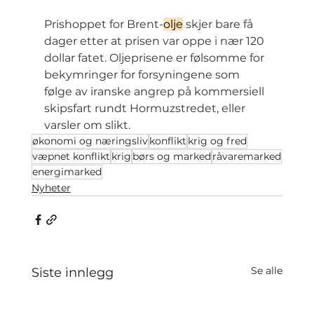
Prishoppet for Brent-
olje
 skjer bare få 
dager etter at prisen var oppe i nær 120 
dollar fatet. Oljeprisene er følsomme for 
bekymringer for forsyningene som 
følge av iranske angrep på kommersiell 
skipsfart rundt Hormuzstredet, eller 
varsler om slikt.
økonomi og næringsliv
konflikt
krig og fred
væpnet konflikt
krig
børs og marked
råvaremarked
energimarked
Nyheter
Se alle
Siste innlegg