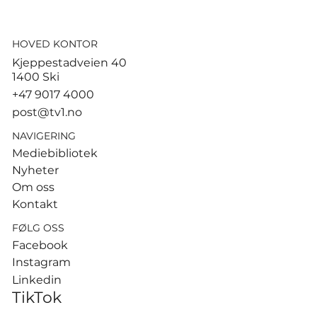
HOVED KONTOR
God start for de norske
Kjeppestadveien 40
sandvolleyballparene i
1400 Ski
Hamburg
+47 9017 4000
post@tv1.no
NAVIGERING
Mediebibliotek
Nyheter
Om oss
Kontakt
FØLG OSS
Facebook
Instagram
Linkedin
TikTok