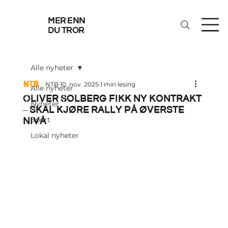
mer enn
du tror
Alle nyheter
NTB
10. nov. 2025
1 min lesing
Alle nyheter
Oliver Solberg fikk ny kontrakt
Nyheter
– skal kjøre rally på øverste
nivå
Sport
Lokal nyheter