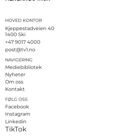
HOVED KONTOR
Ruud gjorde kort prosess –
Kjeppestadveien 40
slo Cerundolo for første
1400 Ski
gang
+47 9017 4000
post@tv1.no
NAVIGERING
Mediebibliotek
Nyheter
Om oss
Kontakt
FØLG OSS
Facebook
Instagram
Linkedin
TikTok