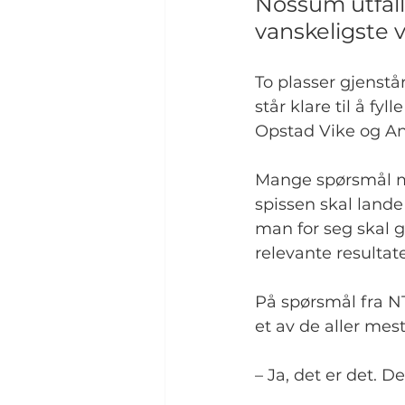
Nossum utfalle
vanskeligste v
To plasser gjenstå
står klare til å f
Opstad Vike og A
Mange spørsmål må
spissen skal lande
man for seg skal 
relevante resultate
På spørsmål fra NT
et av de aller mest
– Ja, det er det. D