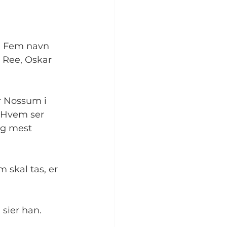
n. Fem navn 
n Ree, Oskar 
 Nossum i 
? Hvem ser 
og mest 
skal tas, er 
 sier han.