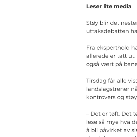
Leser lite media
Støy blir det nes
uttaksdebatten har
Fra eksperthold ha
allerede er tatt u
også vært på bane
Tirsdag får alle v
landslagstrener når
kontrovers og støy
– Det er tøft. Det 
lese så mye hva de
å bli påvirket av si