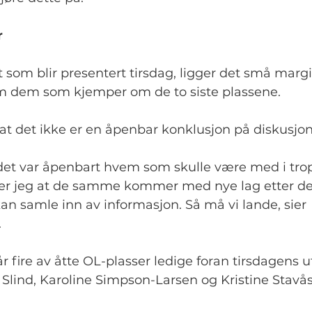
r
t som blir presentert tirsdag, ligger det små margi
m dem som kjemper om de to siste plassene.
t det ikke er en åpenbar konklusjon på diskusjo
det var åpenbart hvem som skulle være med i tro
er jeg at de samme kommer med nye lag etter det
kan samle inn av informasjon. Så må vi lande, sier 
.
r fire av åtte OL-plasser ledige foran tirsdagens ut
Slind, Karoline Simpson-Larsen og Kristine Stavås