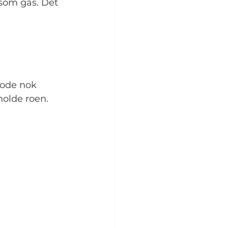
 som gås. Det 
ode nok 
holde roen.