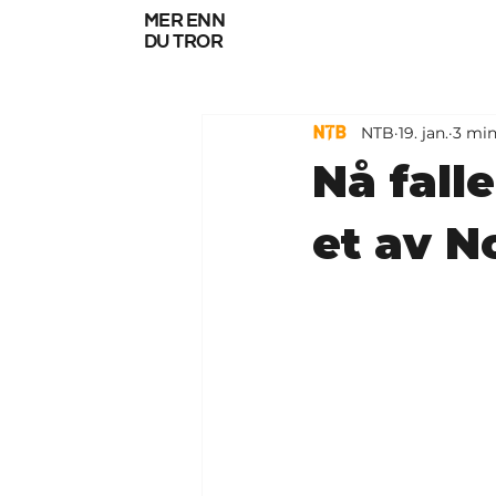
mer enn
du tror
NTB
19. jan.
3 min
Nå fall
et av N