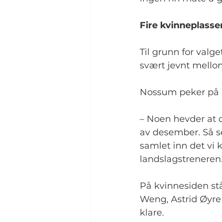
Fire kvinneplasse
Til grunn for valge
svært jevnt mello
Nossum peker på a
– Noen hevder at 
av desember. Så s
samlet inn det vi 
landslagstreneren
På kvinnesiden stå
Weng, Astrid Øyre 
klare.