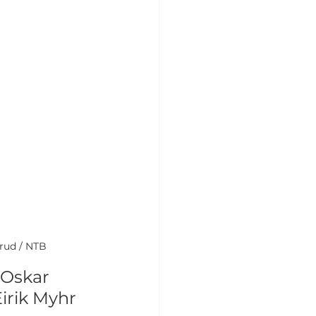
erud / NTB
 Oskar 
irik Myhr 