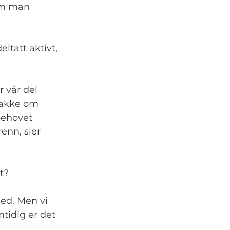
vem man 
tatt aktivt, 
r vår del 
snakke om 
behovet 
enn, sier 
t?
d. Men vi 
mtidig er det 