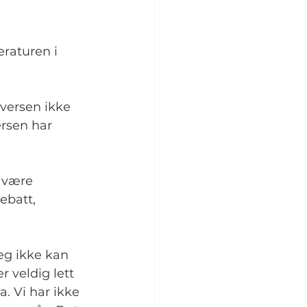
raturen i 
Iversen ikke 
ersen har 
 være 
ebatt, 
jeg ikke kan 
 veldig lett 
a. Vi har ikke 