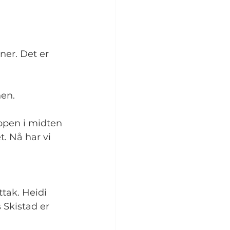
ner. Det er 
nen.
ppen i midten 
. Nå har vi 
tak. Heidi 
 Skistad er 