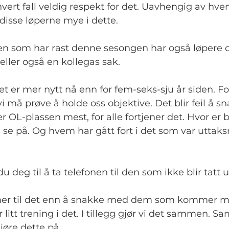
i hvert fall veldig respekt for det. Uavhengig av h
 disse løperne mye i dette.
n som har rast denne sesongen har også løpere del
eller også en kollegas sak.
 Det er mer nytt nå enn for fem-seks-sju år siden. Fo
 vi må prøve å holde oss objektive. Det blir feil å 
 OL-plassen mest, for alle fortjener det. Hvor er 
i se på. Og hvem har gått fort i det som var uttaksr
 deg til å ta telefonen til den som ikke blir tatt u
mer til det enn å snakke med dem som kommer me
 litt trening i det. I tillegg gjør vi det sammen. Sa
jøre dette på.