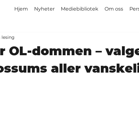
Hjem
Nyheter
Mediebibliotek
Om oss
Per
 lesing
er OL-dommen – valge
ossums aller vanskel