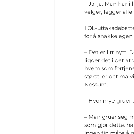
– Ja, ja. Man har 
velger, legger alle
I OL-uttaksdebatte
for å snakke egen 
– Det er litt nytt.
ligger det i det at
hvem som fortjener
størst, er det må v
Nossum.
– Hvor mye gruer du
– Man gruer seg 
som gjør dette, har
ingen fin måte å g