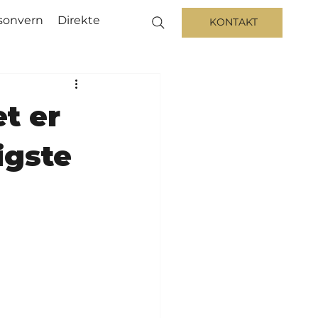
sonvern
Direkte
KONTAKT
t er
igste