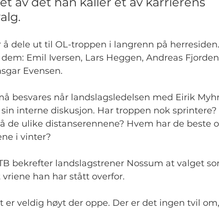
t av det han kaller et av karrierens 
alg.
r å dele ut til OL-troppen i langrenn på herreside
ylle dem: Emil Iversen, Lars Heggen, Andreas Fjorde
nsgar Evensen.
 besvares når landslagsledelsen med Eirik Myhr
 sin interne diskusjon. Har troppen nok sprintere
gå de ulike distanserennene? Hvem har de beste 
ne i vinter?
B bekrefter landslagstrener Nossum at valget som 
 vriene han har stått overfor.
et er veldig høyt der oppe. Der er det ingen tvil om,