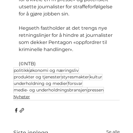
utsette journalister for straffeforfølgelse 
for å gjøre jobben sin.
Hegseth fastholder at det trengs nye 
retningslinjer for å hindre at journalister 
som dekker Pentagon «oppfordrer til 
kriminelle handlinger».
(©NTB)
politikk
økonomi og næringsliv
produkter og tjenester
styresmakter
kultur
underholdning og medier
forsvar
medie- og underholdningsbransjen
pressen
Nyheter
Se alle
Siste innlegg