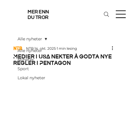
mer enn
du tror
Alle nyheter
NTB
14. okt. 2025
1 min lesing
Alle nyheter
Medier i USA nekter å godta nye
Nyheter
regler i Pentagon
Sport
Lokal nyheter