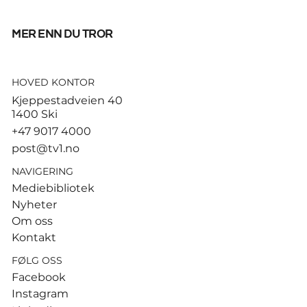
mer enn du tror
HOVED KONTOR
God start for de norske
Kjeppestadveien 40
sandvolleyballparene i
1400 Ski
Hamburg
+47 9017 4000
post@tv1.no
NAVIGERING
Mediebibliotek
Nyheter
Om oss
Kontakt
FØLG OSS
Facebook
Instagram