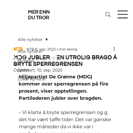
mer enn
du tror
Alle nyheter
NTB
8. sep. 2025
1 min lesing
Alle nyheter
MDG jubler: – En utrolig bragd å
Nyheter
bryte sperregrensen
Sport
Oppdatert:
10. sep. 2025
Miljøpartiet De Grønne (MDG) 
Lokal nyheter
kommer over sperregrensen på fire 
prosent, viser opptellingen. 
Partilederen jubler over bragden.
– Vi klarte å bryte sperregrensen og g 
det har vært tøffe tider. Det var ganske 
mange måneder da vi ikke var i 