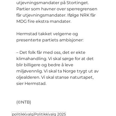
utjevningsmandater på Stortinget. 
Partier som havner over sperregrensen 
får utjevningsmandater. Ifølge NRK får 
MDG fire ekstra mandater.
Hermstad takket velgerne og 
presenterte partiets ambisjoner:
– Det folk får med oss, det er ekte 
klimahandling. Vi skal sørge for at det 
blir billigere og bedre å leve 
miljøvennlig. Vi skal ta Norge trygt ut av 
oljealderen. Vi skal stanse naturtapet, 
sier Hermstad.
(©NTB)
politikk
valg
Politikk
valg 2025