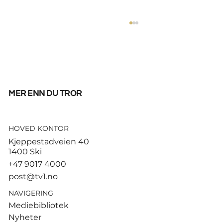
mer enn du tror
HOVED KONTOR
Tusenvis har dødd av varme i
Kjeppestadveien 40
Europa – MDG etterlyser norsk
1400 Ski
dødsstatistikk
+47 9017 4000
post@tv1.no
NAVIGERING
Mediebibliotek
Nyheter