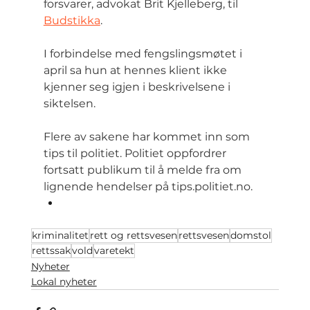
forsvarer, advokat Brit Kjelleberg, til 
Budstikka
.
I forbindelse med fengslingsmøtet i 
april sa hun at hennes klient ikke 
kjenner seg igjen i beskrivelsene i 
siktelsen.
Flere av sakene har kommet inn som 
tips til politiet. Politiet oppfordrer 
fortsatt publikum til å melde fra om 
lignende hendelser på 
tips.politiet.no
.
kriminalitet
rett og rettsvesen
rettsvesen
domstol
rettssak
vold
varetekt
Nyheter
Lokal nyheter