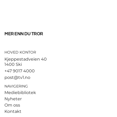
mer enn du tror
HOVED KONTOR
Tyfon har truffet Kina – over
Kjeppestadveien 40
en million evakuert
1400 Ski
+47 9017 4000
post@tv1.no
NAVIGERING
Mediebibliotek
Nyheter
Om oss
Kontakt