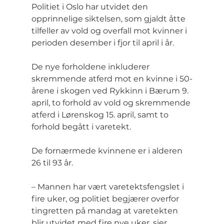
Politiet i Oslo har utvidet den 
opprinnelige siktelsen, som gjaldt åtte 
tilfeller av vold og overfall mot kvinner i 
perioden desember i fjor til april i år.
De nye forholdene inkluderer 
skremmende atferd mot en kvinne i 50-
årene i skogen ved Rykkinn i Bærum 9. 
april, to forhold av vold og skremmende 
atferd i Lørenskog 15. april, samt to 
forhold begått i varetekt.
De fornærmede kvinnene er i alderen 
26 til 93 år.
– Mannen har vært varetektsfengslet i 
fire uker, og politiet begjærer overfor 
tingretten på mandag at varetekten 
blir utvidet med fire nye uker, sier 