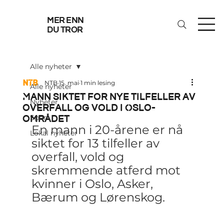
mer enn
du tror
Alle nyheter
NTB
15. mai
1 min lesing
Alle nyheter
Mann siktet for nye tilfeller av
Nyheter
overfall og vold i Oslo-
området
Sport
En mann i 20-årene er nå 
Lokal nyheter
siktet for 13 tilfeller av 
overfall, vold og 
skremmende atferd mot 
kvinner i Oslo, Asker, 
Bærum og Lørenskog.