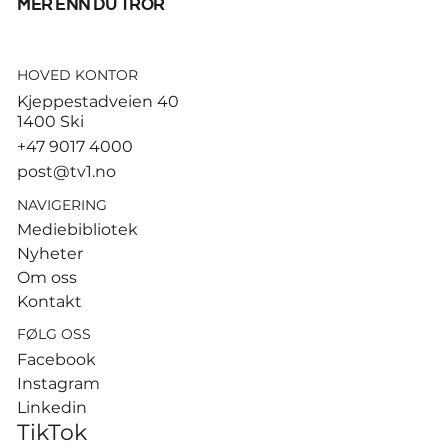
mer enn du tror
HOVED KONTOR
God start for de norske
Kjeppestadveien 40
sandvolleyballparene i
1400 Ski
Hamburg
+47 9017 4000
post@tv1.no
NAVIGERING
Mediebibliotek
Nyheter
Om oss
Kontakt
FØLG OSS
Facebook
Instagram
Linkedin
TikTok