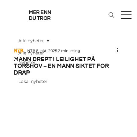
mer enn
du tror
Alle nyheter
NTB
8. okt. 2025
2 min lesing
Alle nyheter
Mann drept i leilighet på
Nyheter
Torshov – en mann siktet for
drap
Sport
Lokal nyheter