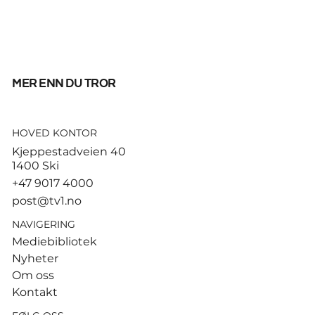
mer enn du tror
HOVED KONTOR
God start for de norske
Kjeppestadveien 40
sandvolleyballparene i
1400 Ski
Hamburg
+47 9017 4000
post@tv1.no
NAVIGERING
Mediebibliotek
Nyheter
Om oss
Kontakt