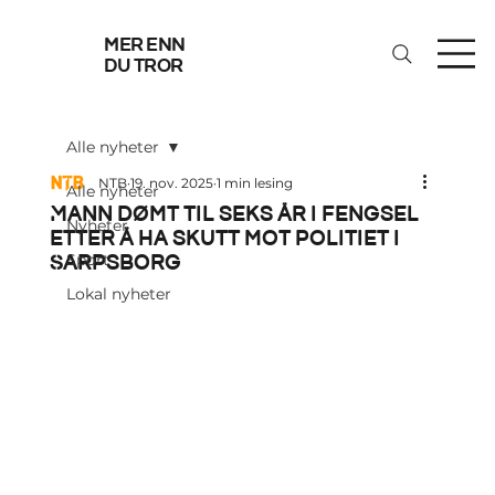
mer enn
du tror
Alle nyheter
NTB
19. nov. 2025
1 min lesing
Alle nyheter
Mann dømt til seks år i fengsel
Nyheter
etter å ha skutt mot politiet i
Sarpsborg
Sport
Lokal nyheter