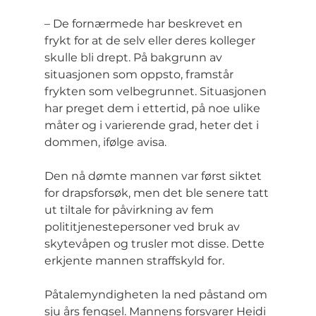
– De fornærmede har beskrevet en 
frykt for at de selv eller deres kolleger 
skulle bli drept. På bakgrunn av 
situasjonen som oppsto, framstår 
frykten som velbegrunnet. Situasjonen 
har preget dem i ettertid, på noe ulike 
måter og i varierende grad, heter det i 
dommen, ifølge avisa.
Den nå dømte mannen var først siktet 
for drapsforsøk, men det ble senere tatt 
ut tiltale for påvirkning av fem 
polititjenestepersoner ved bruk av 
skytevåpen og trusler mot disse. Dette 
erkjente mannen straffskyld for.
Påtalemyndigheten la ned påstand om 
sju års fengsel. Mannens forsvarer Heidi 