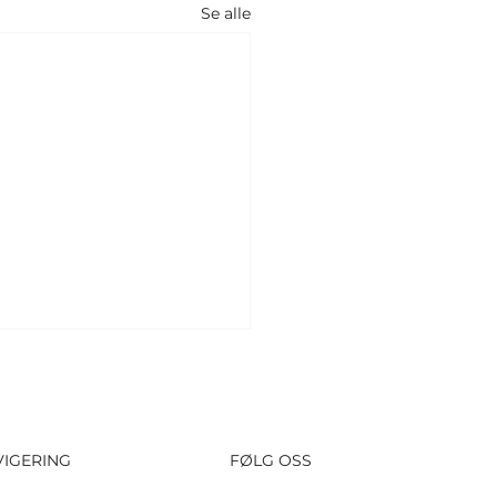
Se alle
VIGERING
FØLG OSS