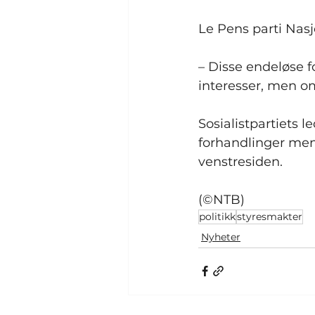
Le Pens parti Nasj
– Disse endeløse 
interesser, men om
Sosialistpartiets le
forhandlinger men
venstresiden.
(©NTB)
politikk
styresmakter
Nyheter