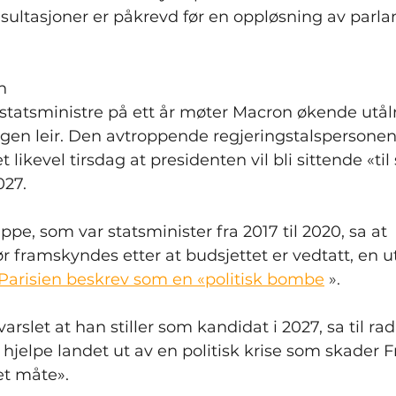
sultasjoner er påkrevd før en oppløsning av parlam
n
e statsministre på ett år møter Macron økende utå
 egen leir. Den avtroppende regjerings­talspersone
likevel tirsdag at presidenten vil bli sittende «til
027.
pe, som var statsminister fra 2017 til 2020, sa at 
r framskyndes etter at budsjettet er vedtatt, en ut
 Parisien beskrev som en «politisk bombe
 ».
arslet at han stiller som kandidat i 2027, sa til ra
jelpe landet ut av en politisk krise som skader F
et måte».