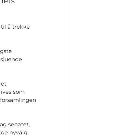
dets 
il å trekke 
gste 
 sjuende 
et 
rives som 
lforsamlingen 
og senatet, 
ige nyvalg, 