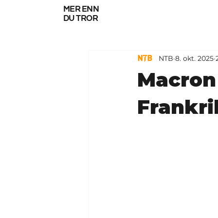
mer enn
du tror
NTB
8. okt. 2025
Macron 
Frankri