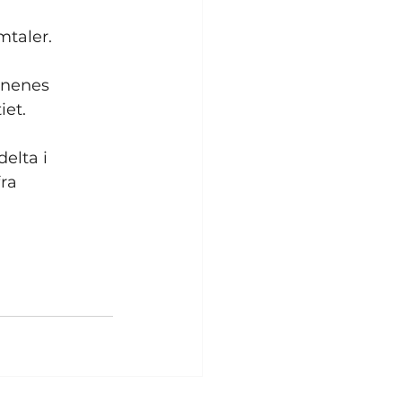
mtaler.
nnenes 
iet.
delta i 
ra 