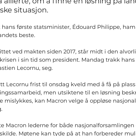
a allierte, om å finne en løsning på lan
iske situasjon.
 hans første statsminister, Édouard Philippe, ham t
landets beste.
ttet ved makten siden 2017, står midt i den alvorli
 krisen i sin tid som president. Mandag trakk hans
astien Lecornu, seg.
tt Lecornu frist til onsdag kveld med å få på plass 
ringssamarbeid, men utsiktene til en løsning besk
 mislykkes, kan Macron velge å oppløse nasjona
.
te Macron lederne for både nasjonalforsamlingen 
gskilde. Møtene kan tyde på at han forbereder mul