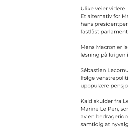
Ulike veier videre
Et alternativ for 
hans presidentperi
fastlåst parlament
Mens Macron er iso
løsning på krige
Sébastien Lecornu
Ifølge venstrepoli
upopulære pensjon
Kald skulder fra L
Marine Le Pen, som
av en bedrageridom
samtidig at nyvalg