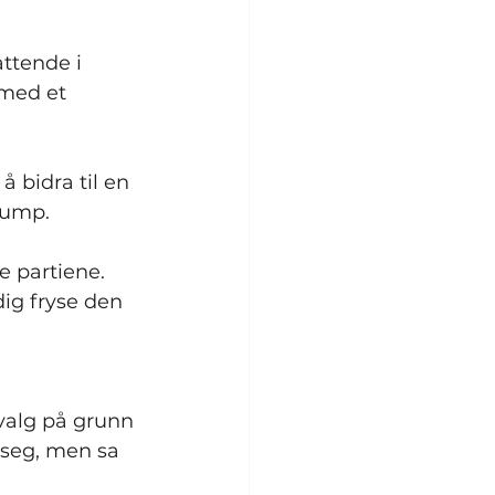
ttende i 
 med et 
 bidra til en 
rump.
 partiene. 
ig fryse den 
tvalg på grunn 
 seg, men sa 