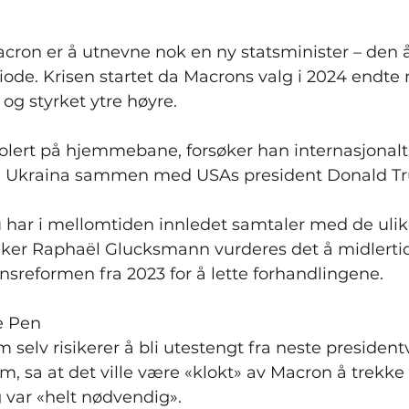
Macron er å utnevne nok en ny statsminister – den å
ode. Krisen startet da Macrons valg i 2024 endte
 og styrket ytre høyre.
lert på hjemmebane, forsøker han internasjonalt å
n i Ukraina sammen med USAs president Donald T
 har i mellomtiden innledet samtaler med de ulike
tiker Raphaël Glucksmann vurderes det å midlertid
sreformen fra 2023 for å lette forhandlingene.
e Pen
 selv risikerer å bli utestengt fra neste presiden
, sa at det ville være «klokt» av Macron å trekke
 var «helt nødvendig».