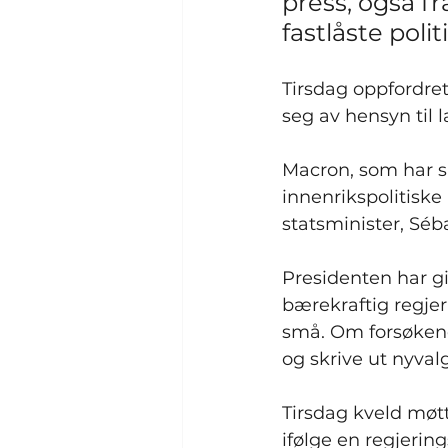
press, også fr
fastlåste polit
Tirsdag oppfordret
seg av hensyn til 
Macron, som har si
innenrikspolitiske
statsminister, Séb
Presidenten har gi
bærekraftig regje
små. Om forsøkene
og skrive ut nyvalg
Tirsdag kveld møt
ifølge en regjerin