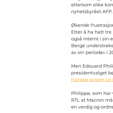
ettersom slike kon
nyhetsbyrået AFP.
Økende frustrasjo
Etter å ha hatt tr
også internt i sin
Bergé understreket 
av sin periode» i 2
Men Edouard Philip
presidentvalget bø
franske avisen Le
Philippe, som har v
RTL at Macron må h
en verdig og ordn