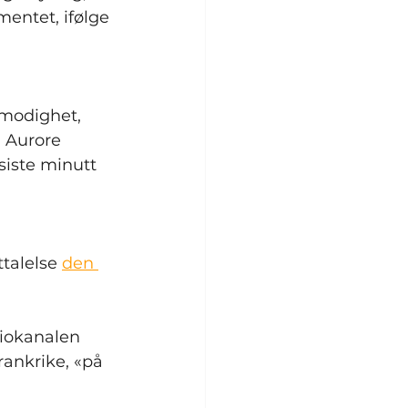
entet, ifølge 
lmodighet, 
n Aurore 
 siste minutt 
talelse 
den 
diokanalen 
rankrike, «på 