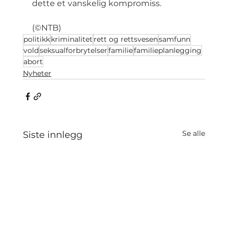
dette et vanskelig kompromiss.
(©NTB)
politikk
kriminalitet
rett og rettsvesen
samfunn
vold
seksualforbrytelser
familie
familieplanlegging
abort
Nyheter
Se alle
Siste innlegg