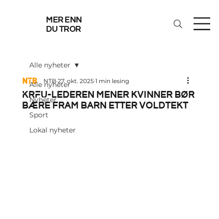
mer enn
du tror
Alle nyheter
NTB
27. okt. 2025
1 min lesing
Alle nyheter
KrFU-lederen mener kvinner bør
Nyheter
bære fram barn etter voldtekt
Sport
Lokal nyheter