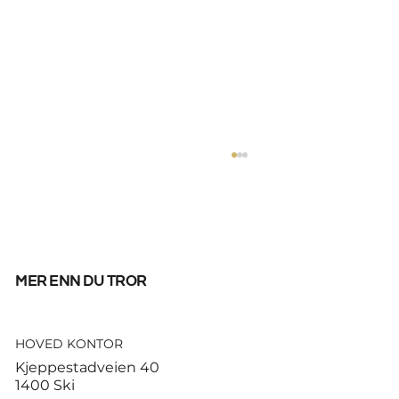
mer enn du tror
HOVED KONTOR
God start for de norske
Kjeppestadveien 40
sandvolleyballparene i
1400 Ski