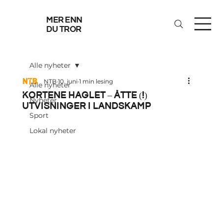
mer enn
du tror
Alle nyheter
NTB
10. juni
1 min lesing
Alle nyheter
Kortene haglet – åtte (!)
Nyheter
utvisninger i landskamp
Sport
Lokal nyheter