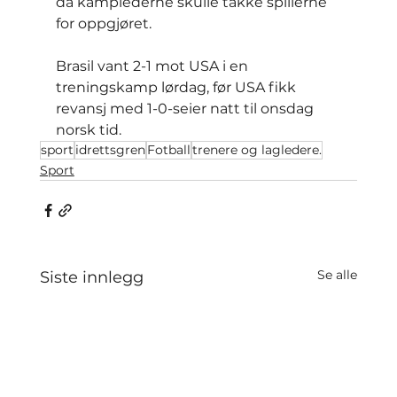
da kamplederne skulle takke spillerne 
for oppgjøret.
Brasil vant 2-1 mot USA i en 
treningskamp lørdag, før USA fikk 
revansj med 1-0-seier natt til onsdag 
norsk tid.
sport
idrettsgren
Fotball
trenere og lagledere.
Sport
Se alle
Siste innlegg