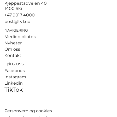
Ruud gjorde kort prosess –
Kjeppestadveien 40
slo Cerundolo for første
1400 Ski
gang
+47 9017 4000
post@tv1.no
NAVIGERING
Mediebibliotek
Nyheter
Om oss
Kontakt
FØLG OSS
Facebook
Instagram
Linkedin
TikTok
Personvern og cookies