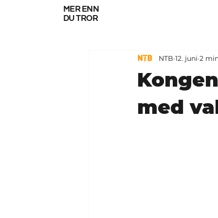
mer enn
du tror
NTB
12. juni
2 min
Kongens
med vak