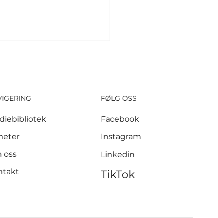
VIGERING
FØLG OSS
diebibliotek
Facebook
 millioner kroner
heter
Instagram
let inn etter
 oss
Linkedin
nnen i Krokstadelva
ntakt
TikTok