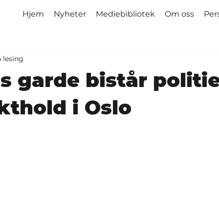
Hjem
Nyheter
Mediebibliotek
Om oss
Per
 lesing
 garde bistår politie
thold i Oslo