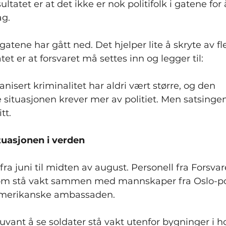
sultatet er at det ikke er nok politifolk i gatene for 
ag.
i gatene har gått ned. Det hjelper lite å skryte av fl
atet er at forsvaret må settes inn og legger til:
anisert kriminalitet har aldri vært større, og den 
e situasjonen krever mer av politiet. Men satsingen
tt.
tuasjonen i verden
ra juni til midten av august. Personell fra Forsvar
 stå vakt sammen med mannskaper fra Oslo-poli
amerikanske ambassaden.
r uvant å se soldater stå vakt utenfor bygninger i 