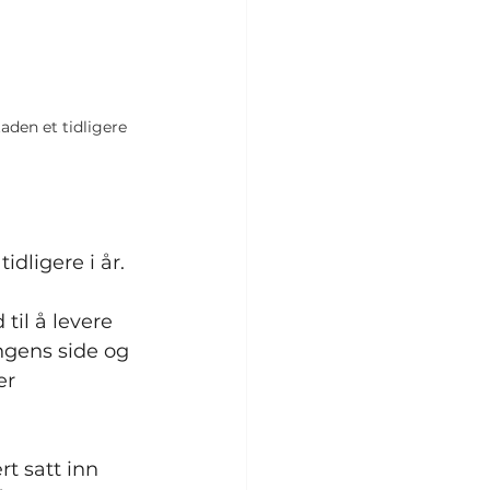
aden et tidligere 
idligere i år.
til å levere 
ngens side og 
er 
t satt inn 