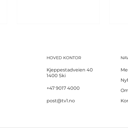
HOVED KONTOR
NA
Kjeppestadveien 40
Me
1400 Ski
God start for de norske
3,7
Ny
sandvolleyballparene i
sam
+47 9017 4000
Om
Hamburg
bra
post@tv1.no
Ko