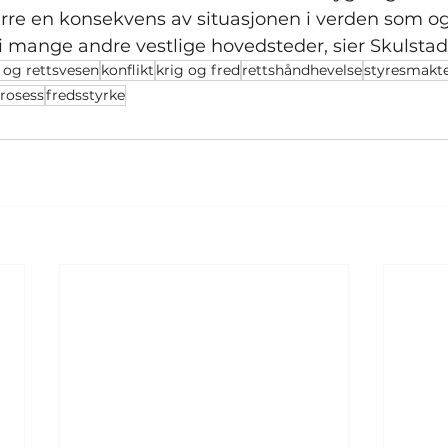
rre en konsekvens av situasjonen i verden som og
r i mange andre vestlige hovedsteder, sier Skulstad
t og rettsvesen
konflikt
krig og fred
rettshåndhevelse
styresmakt
rosess
fredsstyrke