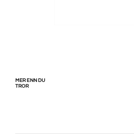
mer enn du
Fortsatt uavklart om
tror
SAS-streik i helga –
forhandlinger pågår