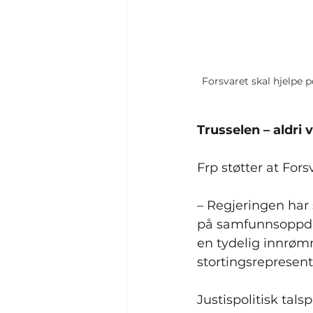
Forsvaret skal hjelpe p
Trusselen – aldri 
Frp støtter at Fors
– Regjeringen har s
på samfunnsoppdrag
en tydelig innrømm
stortingsrepresen
Justispolitisk tal