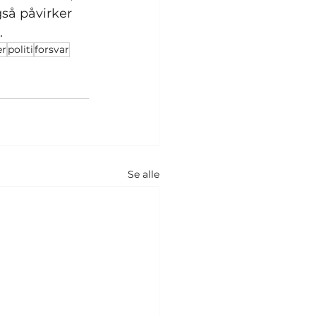
så påvirker 
.
er
politi
forsvar
Se alle