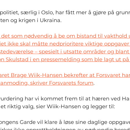
litiet, særlig i Oslo, har fått mer å gjøre på grun
sten og krigen i Ukraina.
tt det som nødvendig å be om bistand til vakthold 
itiet ikke skal måtte nedprioritere viktige oppgaver
stedeværelse – spesielt i utsatte områder og blant
on Skulstad i en pressemelding som ble lagt ut på p
aret Brage Wiik-Hansen bekrefter at Forsvaret har
s anmoding, skriver 
Forsvarets forum
.
svurdering har vi kommet frem til at hæren ved Ha
t riktig valg, sier Wiik-Hansen og legger til:
ngens Garde vil klare å løse sine daglige oppgav