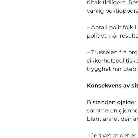
tiltak tidligere. Re
vanlig politioppdr
– Antall politifolk 
politiet, når result
– Trusselen fra org
sikkerhetspolitisk
trygghet har utebli
Konsekvens av si
Bistanden gjelder f
sommeren gjennom
blant annet den 
– Jeg vet at det e