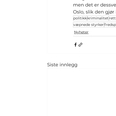
men det er dessve
Oslo, slik den gjø
politikk
kriminalitet
ret
væpnede styrker
fredsp
Nyheter
Siste innlegg