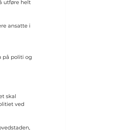
å utføre helt 
ere ansatte i 
 på politi og 
et skal 
tiet ved 
hovedstaden, 