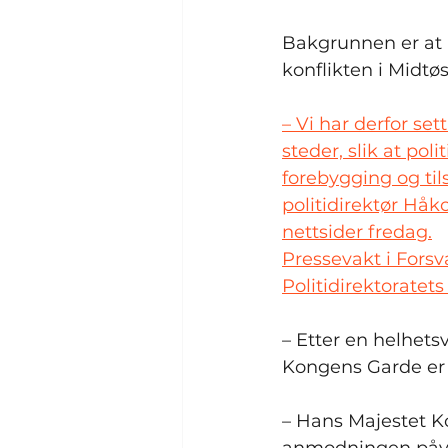
Bakgrunnen er at po
konflikten i Midtø
– Vi har derfor se
steder, slik at pol
forebygging og til
politidirektør Håk
nettsider fredag.
Pressevakt i Forsv
Politidirektoratet
– Etter en helhet
Kongens Garde er e
– Hans Majestet Ko