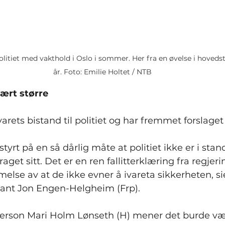
olitiet med vakthold i Oslo i sommer. Her fra en øvelse i hovedst
år. Foto: Emilie Holtet / NTB
vært større
varets bistand til politiet og har fremmet forslaget t
tyrt på en så dårlig måte at politiet ikke er i stand 
et sitt. Det er en ren fallitterklæring fra regjeri
else av at de ikke evner å ivareta sikkerheten, si
tant Jon Engen-Helgheim (Frp).
sperson Mari Holm Lønseth (H) mener det burde vær