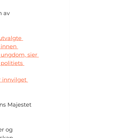
n av 
utvalgte 
 innen 
 ungdom, sier 
olitiets 
 innvilget 
ns Majestet 
er og 