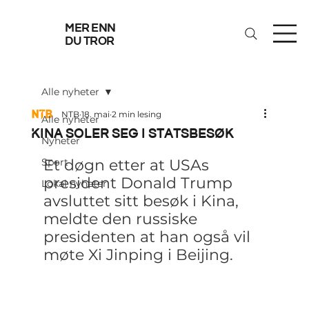
mer enn
du tror
Alle nyheter
NTB
18. mai
2 min lesing
Alle nyheter
Kina soler seg i statsbesøk
Nyheter
Sport
Et døgn etter at USAs 
president Donald Trump 
Lokal nyheter
avsluttet sitt besøk i Kina, 
meldte den russiske 
presidenten at han også vil 
møte Xi Jinping i Beijing.