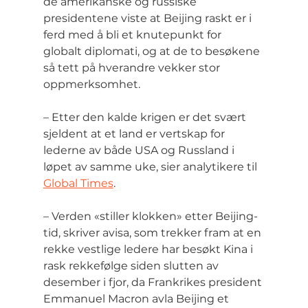
de amerikanske og russiske 
presidentene viste at Beijing raskt er i 
ferd med å bli et knutepunkt for 
globalt diplomati, og at de to besøkene 
så tett på hverandre vekker stor 
oppmerksomhet.
– Etter den kalde krigen er det svært 
sjeldent at et land er vertskap for 
lederne av både USA og Russland i 
løpet av samme uke, sier analytikere til 
Global Times
.
– Verden «stiller klokken» etter Beijing-
tid, skriver avisa, som trekker fram at en 
rekke vestlige ledere har besøkt Kina i 
rask rekkefølge siden slutten av 
desember i fjor, da Frankrikes president 
Emmanuel Macron avla Beijing et 