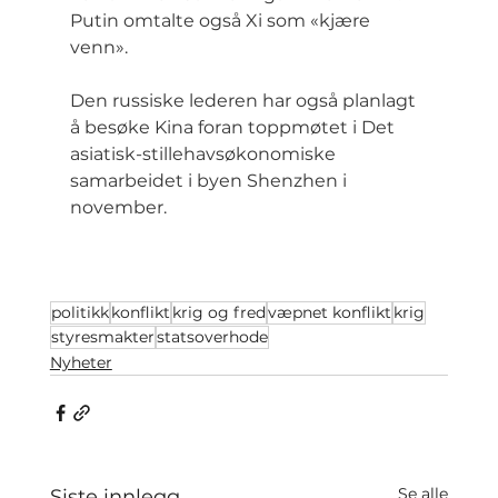
Putin omtalte også Xi som «kjære 
venn».
Den russiske lederen har også planlagt 
å besøke Kina foran toppmøtet i Det 
asiatisk-stillehavsøkonomiske 
samarbeidet i byen Shenzhen i 
november.
politikk
konflikt
krig og fred
væpnet konflikt
krig
styresmakter
statsoverhode
Nyheter
Se alle
Siste innlegg