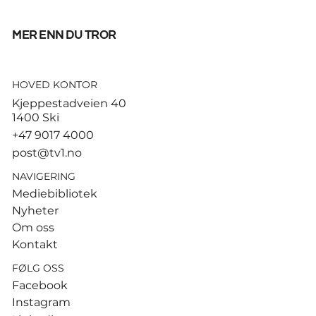
mer enn du tror
HOVED KONTOR
God start for de norske
Kjeppestadveien 40
sandvolleyballparene i
1400 Ski
Hamburg
+47 9017 4000
post@tv1.no
NAVIGERING
Mediebibliotek
Nyheter
Om oss
Kontakt
FØLG OSS
Facebook
Instagram