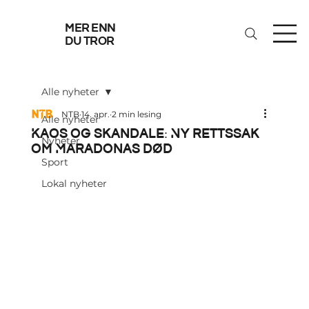
mer enn
du tror
Alle nyheter
NTB
14. apr.
2 min lesing
Alle nyheter
Kaos og skandale: Ny rettssak
Nyheter
om Maradonas død
Sport
Lokal nyheter