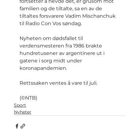
fortsetter å hevde det, er grusom mot 
familien og de tiltalte, sa en av de 
tiltaltes forsvarere Vadim Mischanchuk 
til Radio Con Vos søndag.
Nyheten om dødsfallet til 
verdensmesteren fra 1986 brakte 
hundretusener av argentinere ut i 
gatene i sorg midt under 
koronapandemien.
Rettssaken ventes å vare til juli.
(©NTB)
Sport
Nyheter