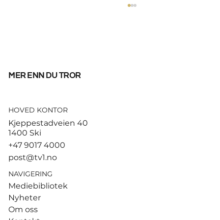
mer enn du tror
HOVED KONTOR
God start for de norske
Kjeppestadveien 40
sandvolleyballparene i
1400 Ski
Hamburg
+47 9017 4000
post@tv1.no
NAVIGERING
Mediebibliotek
Nyheter
Om oss