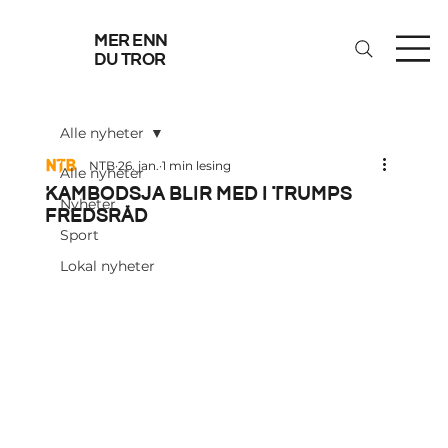
mer enn
du tror
Alle nyheter
NTB
26. jan.
1 min lesing
Alle nyheter
Kambodsja blir med i Trumps
Nyheter
fredsråd
Sport
Lokal nyheter