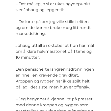
– Det må jeg jo si er ukas høydepunkt, 
sier Johaug og legger til:
– De lurte på om jeg ville stille i eliten 
og om de kunne bruke meg litt rundt 
markedsføring.
Johaug uttalte i oktober at hun har mål 
om å klare halvmaratonet på 1 time og 
10 minutter.
Den pensjonerte langrennsdronningen 
er inne i en krevende graviditet. 
Kroppen og ryggen har ikke spilt helt 
på lag i det siste, men hun er offensiv.
– Jeg begynner å kjenne litt på presset 
med denne kroppen og ryggen som 
har streiket helt den siste måneden og 