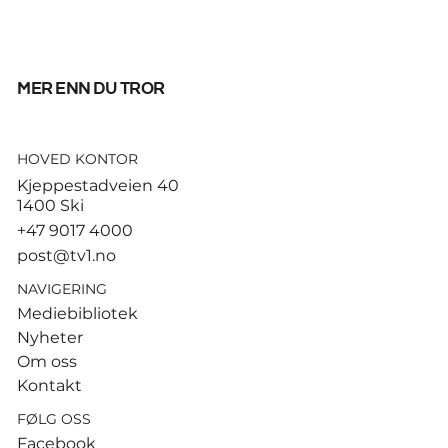
mer enn du tror
HOVED KONTOR
Ruud gjorde kort prosess –
Kjeppestadveien 40
slo Cerundolo for første
1400 Ski
gang
+47 9017 4000
post@tv1.no
NAVIGERING
Mediebibliotek
Nyheter
Om oss
Kontakt
FØLG OSS
Facebook