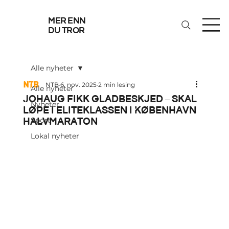
mer enn
du tror
Alle nyheter
NTB
6. nov. 2025
2 min lesing
Alle nyheter
Johaug fikk gladbeskjed – skal
Nyheter
løpe i eliteklassen i København
halvmaraton
Sport
Lokal nyheter