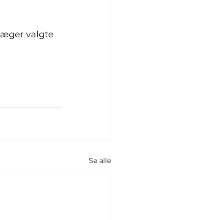
Jæger valgte 
Se alle