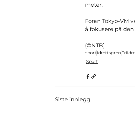
meter.
Foran Tokyo-VM var
å fokusere på den
(©NTB)
sport
idrettsgren
Friidr
Sport
Siste innlegg