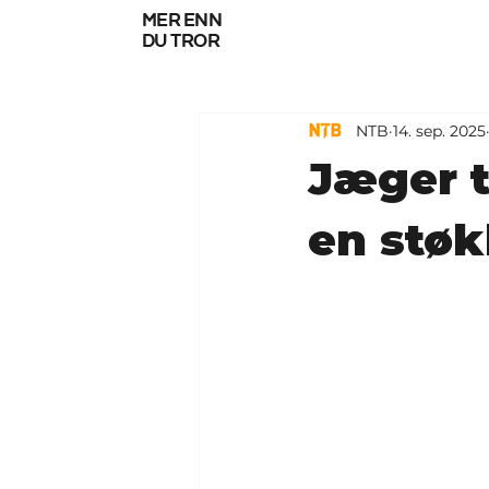
mer enn
du tror
NTB
14. sep. 2025
Jæger t
en stø