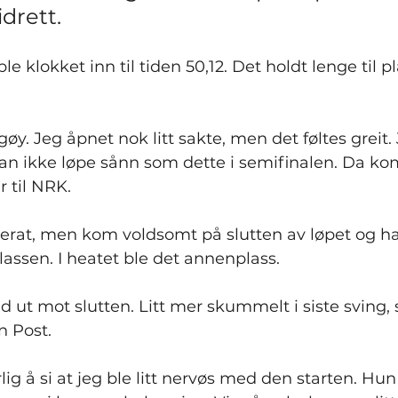
idrett.
e klokket inn til tiden 50,12. Det holdt lenge til pla
gøy. Jeg åpnet nok litt sakte, men det føltes greit
 kan ikke løpe sånn som dette i semifinalen. Da k
r til NRK.
rat, men kom voldsomt på slutten av løpet og ha
plassen. I heatet ble det annenplass.
lid ut mot slutten. Litt mer skummelt i siste sving,
 Post.
ig å si at jeg ble litt nervøs med den starten. Hun lå