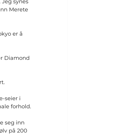
 Jeg synes 
Unn Merete 
kyo er å 
er Diamond 
t.
-seier i 
ale forhold.
e seg inn 
ølv på 200 