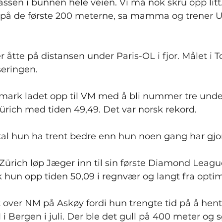
sen i bunnen hele veien. Vi må nok skru opp litt.
bakpå de første 200 meterne, sa mamma og trener 
tte på distansen under Paris-OL i fjor. Målet i To
seringen.
emark ladet opp til VM med å bli nummer tre und
ürich med tiden 49,49. Det var norsk rekord.
al hun ha trent bedre enn hun noen gang har gjor
 Zürich løp Jæger inn til sin første Diamond League
 hun opp tiden 50,09 i regnvær og langt fra optim
 over NM på Askøy fordi hun trengte tid på å hent
 i Bergen i juli. Der ble det gull på 400 meter og s