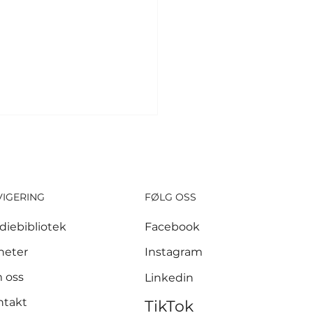
VIGERING
FØLG OSS
diebibliotek
Facebook
si scoret sine
heter
Instagram
ste mål etter VM –
 oss
Linkedin
te ny rekord
ntakt
TikTok