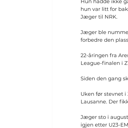
Hun hadde ikke gas
hun var litt for 
Jæger til NRK.
Jæger ble nummer å
forbedre den plas
22-åringen fra Ar
League-finalen i Z
Siden den gang sk
Uken før stevnet i
Lausanne. Der fikk
Jæger sto i august
igjen etter U23-EM