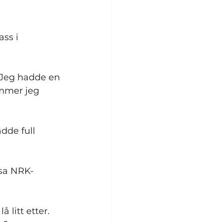
ss i 
. Jeg hadde en 
ommer jeg 
dde full 
 sa NRK-
 litt etter. 