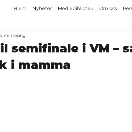
Hjem
Nyheter
Mediebibliotek
Om oss
Per
2 min lesing
il semifinale i VM – s
kk i mamma