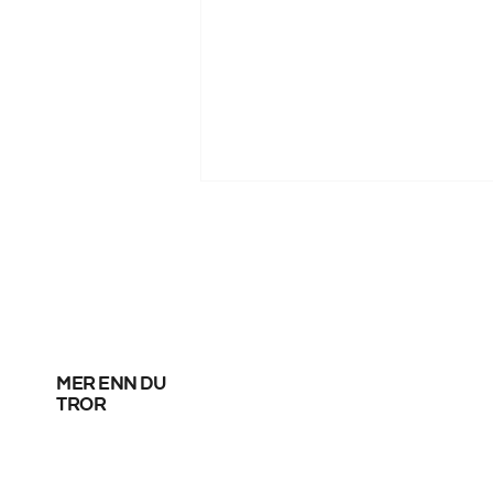
mer enn du
God start for de norske
tror
sandvolleyballparene i
Hamburg