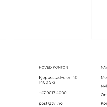
HOVED KONTOR
NA
Kjeppestadveien 40
Me
1400 Ski
Fifpro med knallhard
Mes
Ny
Infantino-kritikk: –
før
+47 9017 4000
Om
Misbruk av
sat
presidentens makt
post@tv1.no
Ko