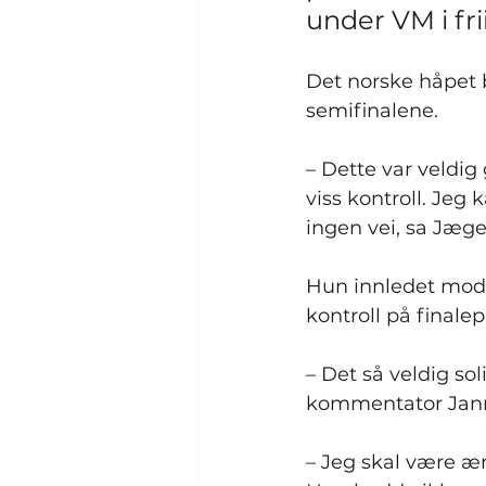
under VM i fri
Det norske håpet bl
semifinalene.
– Dette var veldig 
viss kontroll. Jeg
ingen vei, sa Jæge
Hun innledet mode
kontroll på finale
– Det så veldig so
kommentator Jann
– Jeg skal være ærl