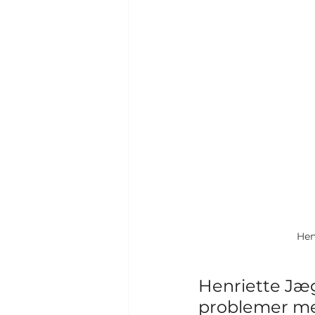
Hen
Henriette Jæg
problemer med