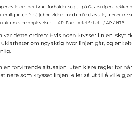
enhvile om det Israel forholder seg til på Gazastripen, dekker o
r muligheten for å jobbe videre med en fredsavtale, mener tre s
rtalt om sine opplevelser til AP. Foto: Ariel Schalit / AP / NTB
n var dette ordren: Hvis noen krysser linjen, skyt 
 uklarheter om nøyaktig hvor linjen går, og enkelt
nlig.
om en forvirrende situasjon, uten klare regler for når
inere som krysset linjen, eller så ut til å ville gjø