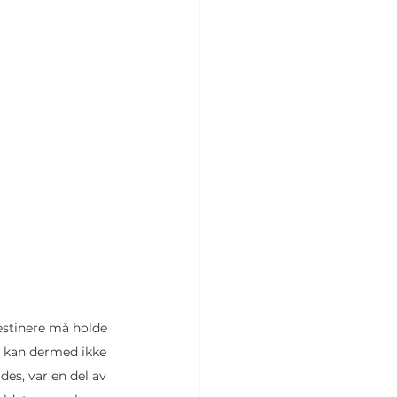
estinere må holde 
e kan dermed ikke 
es, var en del av 