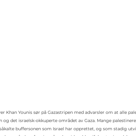
ver Khan Younis sør på Gazastripen med advarsler om at alle pal
en og det israelsk-okkuperte området av Gaza. Mange palestiner
åkalte buffersonen som Israel har opprettet, og som stadig utvid