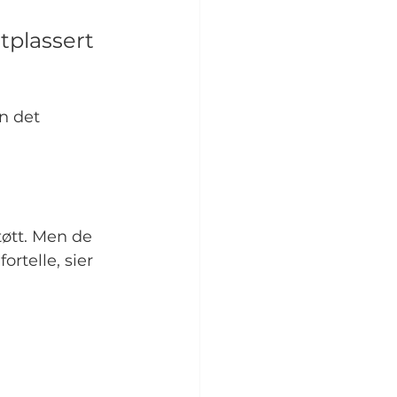
 
tplassert 
n det 
tøtt. Men de 
rtelle, sier 