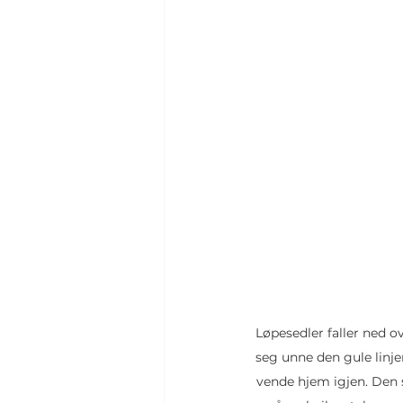
Løpesedler faller ned o
seg unne den gule linj
vende hjem igjen. Den s