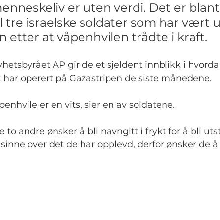
menneskeliv er uten verdi. Det er blant
l tre israelske soldater som har vært u
 etter at våpenhvilen trådte i kraft.
yhetsbyrået AP gir de et sjeldent innblikk i hvorda
t har operert på Gazastripen de siste månedene.
penhvile er en vits, sier en av soldatene.
 to andre ønsker å bli navngitt i frykt for å bli uts
sinne over det de har opplevd, derfor ønsker de å fo