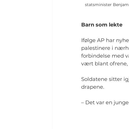
statsminister Benjami
Barn som lekte
Ifølge AP har nyh
palestinere i nærhe
forbindelse med v
vært blant ofrene, 
Soldatene sitter ig
drapene.
– Det var en jungel