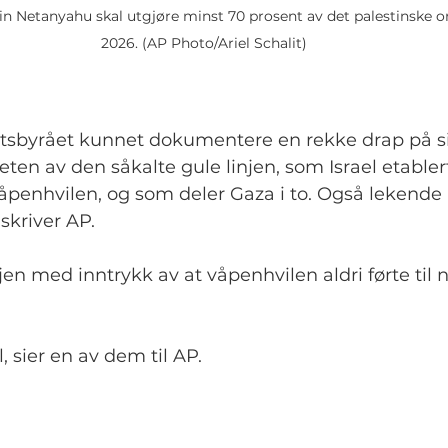
n Netanyahu skal utgjøre minst 70 prosent av det palestinske o
2026. (AP Photo/Ariel Schalit)
etsbyrået kunnet dokumentere en rekke drap på si
ten av den såkalte gule linjen, som Israel etablert
åpenhvilen, og som deler Gaza i to. Også lekende 
skriver AP.
jen med inntrykk av at våpenhvilen aldri førte til n
, sier en av dem til AP.