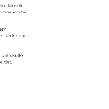
ver den reelle 
oldater som har 
dem!
e steder har 
 det skulle 
re det.