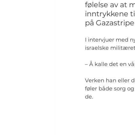
følelse av at 
inntrykkene ti
på Gazastripen
I intervjuer med n
israelske militære
– Å kalle det en vå
Verken han eller de
føler både sorg og 
de.