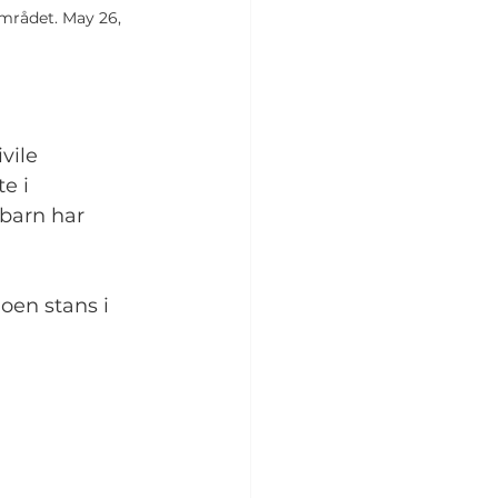
mrådet. May 26, 
vile 
e i 
barn har 
oen stans i 