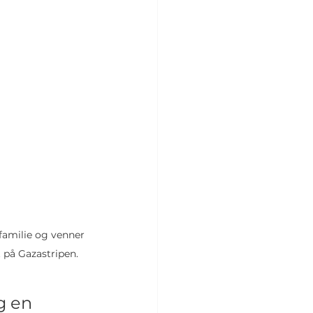
familie og venner 
t på Gazastripen. 
g en 