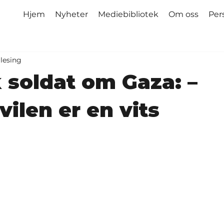
Hjem
Nyheter
Mediebibliotek
Om oss
Per
lesing
k soldat om Gaza: –
ilen er en vits