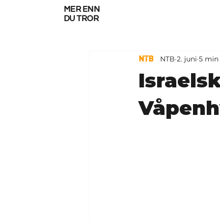
mer enn
du tror
NTB
2. juni
5 min 
Israels
Våpenhv