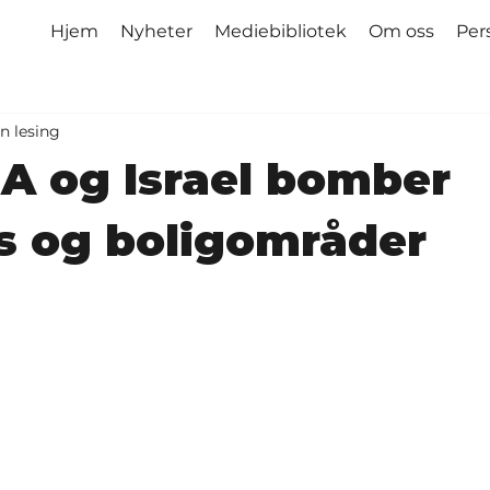
Hjem
Nyheter
Mediebibliotek
Om oss
Per
n lesing
SA og Israel bomber
s og boligområder