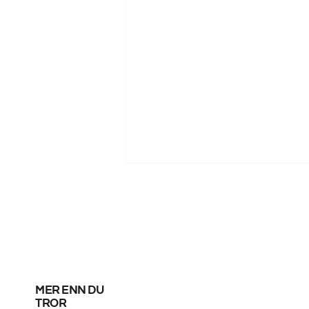
mer enn du
Regn, regn og mer
tror