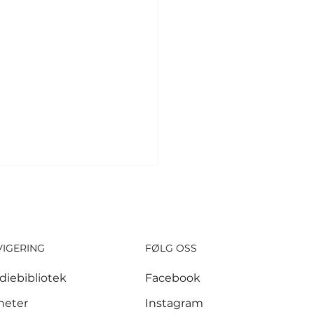
VIGERING
FØLG OSS
diebibliotek
Facebook
skuere kollapset i
heter
Instagram