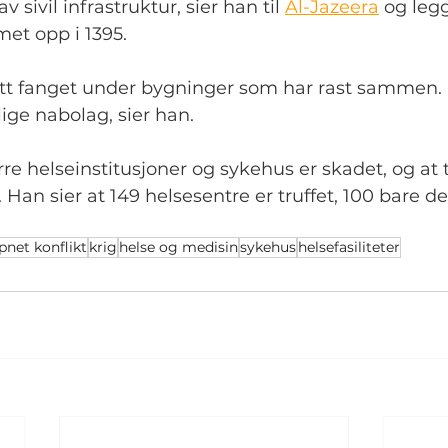
ivil infrastruktur, sier han til 
Al-Jazeera
 og legg
et opp i 1395.
tsatt fanget under bygninger som har rast sammen.
lige nabolag, sier han.
tørre helseinstitusjoner og sykehus er skadet, og at
Han sier at 149 helsesentre er truffet, 100 bare de 
net konflikt
krig
helse og medisin
sykehus
helsefasiliteter