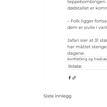
teppebombingen av s
dødstallet er komm
– Folk ligger for
dem er sivile i van
Jafari sier at 31 s
har måttet stenge. 
dagene.
konflikt
krig og fred
væp
Nyheter
Siste innlegg