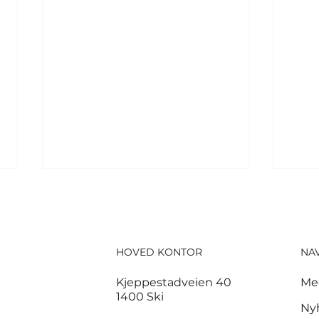
HOVED KONTOR
NA
Kjeppestadveien 40
Me
1400 Ski
Høyre sier foreløpig
Til
Ny