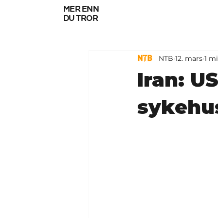
mer enn
du tror
NTB
12. mars
1 mi
Iran: U
sykehu