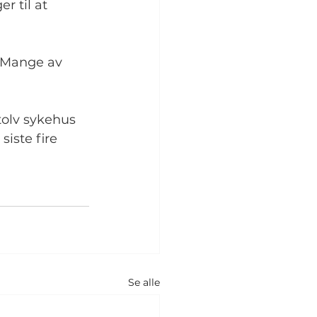
er til at 
 Mange av 
 tolv sykehus 
siste fire 
Se alle