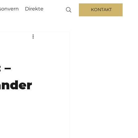
sonvern
Direkte
KONTAKT
 –
ander