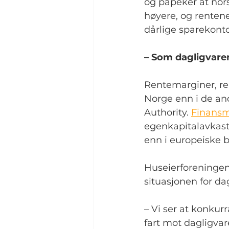
og påpeker at nors
høyere, og renten
dårlige sparekonto
– Som dagligvare
Rentemarginer, ren
Norge enn i de and
Authority. 
Finans
egenkapitalavkastn
enn i europeiske 
Huseierforeninge
situasjonen for da
– Vi ser at konkur
fart mot dagligvar