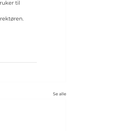
ker til 
irektøren.
Se alle