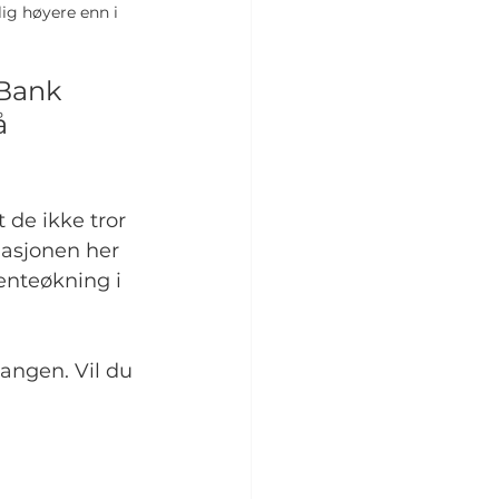
ig høyere enn i 
Bank 
å 
 de ikke tror 
flasjonen her 
enteøkning i 
angen. Vil du 