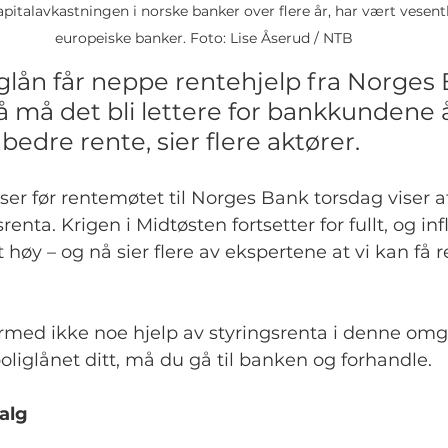
pitalavkastningen i norske banker over flere år, har vært vesentl
europeiske banker. Foto: Lise Åserud / NTB
glån får neppe rentehjelp fra Norges 
å må det bli lettere for bankkundene 
edre rente, sier flere aktører.
er før rentemøtet til Norges Bank torsdag viser at
srenta. Krigen i Midtøsten fortsetter for fullt, og in
 høy – og nå sier flere av ekspertene at vi kan få r
rmed ikke noe hjelp av styringsrenta i denne omg
oliglånet ditt, må du gå til banken og forhandle.
alg