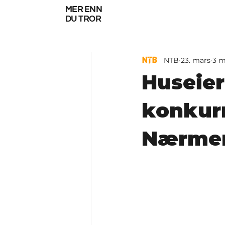
mer enn
du tror
NTB
23. mars
3 m
Huseier
konkurr
Nærmer 