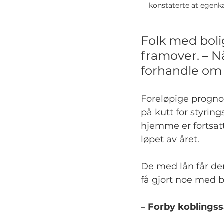
konstaterte at egenka
Folk med boli
framover. – N
forhandle om b
Foreløpige prognos
på kutt for styring
hjemme er fortsatt
løpet av året.
De med lån får de
få gjort noe med b
– Forby koblingss