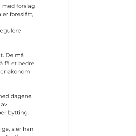
e med forslag 
r foreslått, 
regulere 
et. De må 
å få et bedre 
sier økonom 
g med dagene 
 av 
er bytting.
ge, sier han 