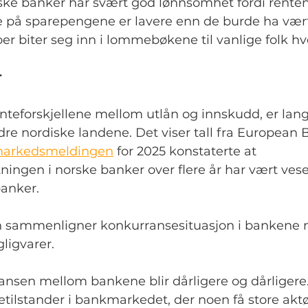
ke banker har svært god lønnsomhet fordi rentene
e på sparepengene er lavere enn de burde ha vært
er biter seg inn i lommebøkene til vanlige folk hv
r
teforskjellene mellom utlån og innskudd, er langt
re nordiske landene. Det viser tall fra European 
markedsmeldingen
 for 2025 konstaterte at 
ingen i norske banker over flere år har vært vese
banker.
n sammenligner konkurransesituasjon i bankene
gligvarer.
ransen mellom bankene blir dårligere og dårligere. V
etilstander i bankmarkedet, der noen få store aktø