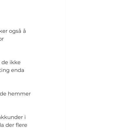
ker også å 
r 
 de ikke 
ting enda 
at de hemmer 
nkkunder i 
 der flere 