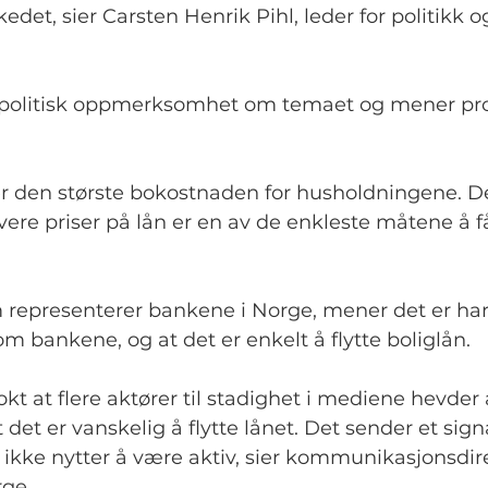
det, sier Carsten Henrik Pihl, leder for politikk o
 politisk oppmerksomhet om temaet og mener pr
er den største bokostnaden for husholdningene. De
ere priser på lån er en av de enkleste måtene å f
 representerer bankene i Norge, mener det er har
 bankene, og at det er enkelt å flytte boliglån.
okt at flere aktører til stadighet i mediene hevder 
det er vanskelig å flytte lånet. Det sender et signal
 ikke nytter å være aktiv, sier kommunikasjonsdir
rge.