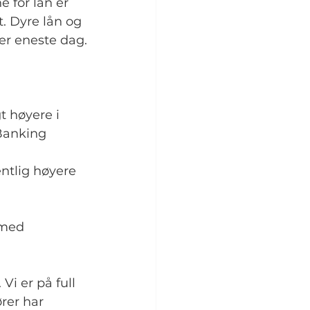
 for lån er 
. Dyre lån og 
er eneste dag.
 høyere i 
Banking 
ntlig høyere 
 med 
i er på full 
rer har 