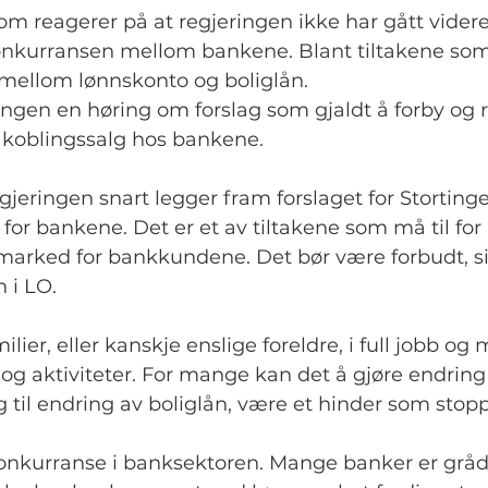
m reagerer på at regjeringen ikke har gått vider
onkurransen mellom bankene. Blant tiltakene som e
 mellom lønnskonto og boliglån.
ringen en høring om forslag som gjaldt å forby og 
koblingssalg hos bankene.
egjeringen snart legger fram forslaget for Storting
for bankene. Det er et av tiltakene som må til for 
 marked for bankkundene. Det bør være forbudt, 
 i LO.
lier, eller kanskje enslige foreldre, i full jobb o
og aktiviteter. For mange kan det å gjøre endring
gg til endring av boliglån, være et hinder som stopp
konkurranse i banksektoren. Mange banker er grådi