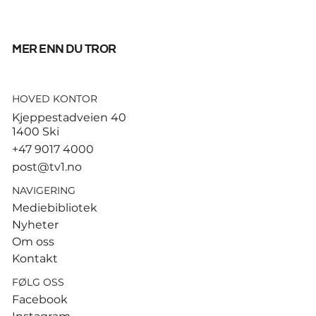
mer enn du tror
HOVED KONTOR
God start for de norske
Kjeppestadveien 40
sandvolleyballparene i
1400 Ski
Hamburg
+47 9017 4000
post@tv1.no
NAVIGERING
Mediebibliotek
Nyheter
Om oss
Kontakt
FØLG OSS
Facebook