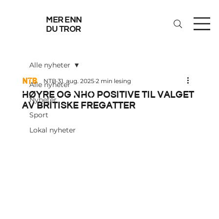
mer enn
du tror
Alle nyheter
NTB
31. aug. 2025
2 min lesing
Alle nyheter
Høyre og NHO positive til valget
Nyheter
av britiske fregatter
Sport
Lokal nyheter