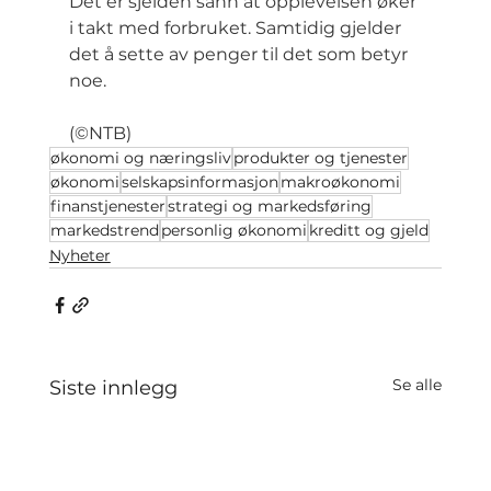
Det er sjelden sånn at opplevelsen øker 
i takt med forbruket. Samtidig gjelder 
det å sette av penger til det som betyr 
noe.
(©NTB)
økonomi og næringsliv
produkter og tjenester
økonomi
selskapsinformasjon
makroøkonomi
finanstjenester
strategi og markedsføring
markedstrend
personlig økonomi
kreditt og gjeld
Nyheter
Se alle
Siste innlegg