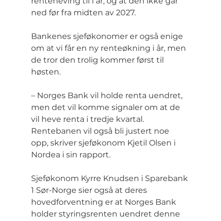
renteheving til i år, og at den ikke går 
ned før fra midten av 2027.
Bankenes sjeføkonomer er også enige 
om at vi får en ny renteøkning i år, men 
de tror den trolig kommer først til 
høsten.
– Norges Bank vil holde renta uendret, 
men det vil komme signaler om at de 
vil heve renta i tredje kvartal. 
Rentebanen vil også bli justert noe 
opp, skriver sjeføkonom Kjetil Olsen i 
Nordea i sin rapport.
Sjeføkonom Kyrre Knudsen i Sparebank 
1 Sør-Norge sier også at deres 
hovedforventning er at Norges Bank 
holder styringsrenten uendret denne 