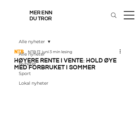
mer enn
du tror
Alle nyheter
NTB
17. juni
3 min lesing
Alle nyheter
Høyere rente i vente: Hold øye
Nyheter
med forbruket i sommer
Sport
Lokal nyheter