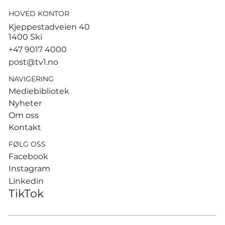
HOVED KONTOR
Tusenvis har dødd av varme i
Kjeppestadveien 40
Europa – MDG etterlyser norsk
1400 Ski
dødsstatistikk
+47 9017 4000
post@tv1.no
NAVIGERING
Mediebibliotek
Nyheter
Om oss
Kontakt
FØLG OSS
Facebook
Instagram
Linkedin
TikTok