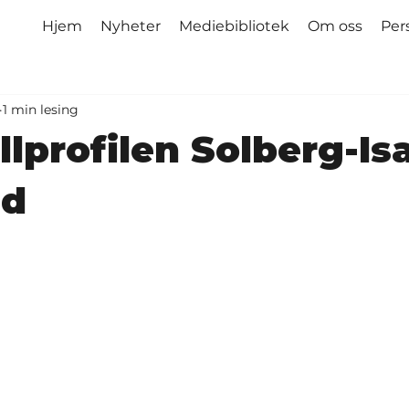
Hjem
Nyheter
Mediebibliotek
Om oss
Per
1 min lesing
lprofilen Solberg-Is
id