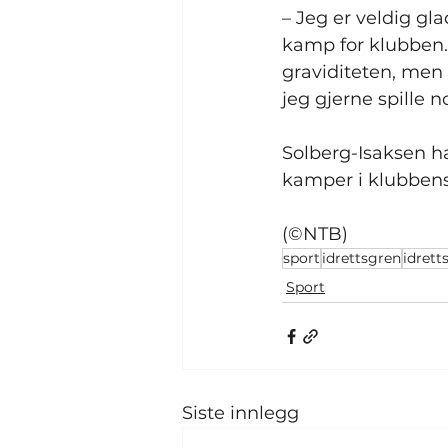
– Jeg er veldig gla
kamp for klubben. 
graviditeten, men 
jeg gjerne spille no
Solberg-Isaksen har
kamper i klubbens
(©NTB)
sport
idrettsgren
idrett
Sport
Siste innlegg