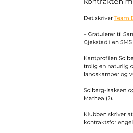
kontrakten m
Det skriver 
Team E
– Gratulerer til S
Gjekstad i en SMS 
Kantprofilen Solber
trolig en naturlig 
landskamper og vu
Solberg-Isaksen og
Mathea (2).
Klubben skriver a
kontraktsforlengels