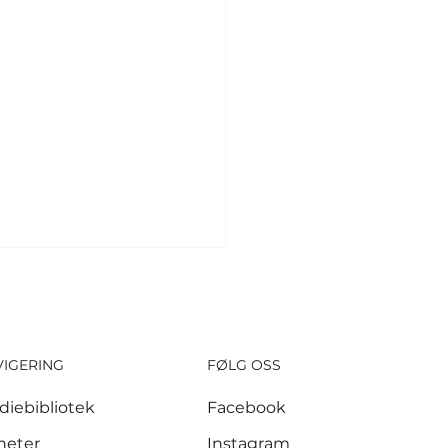
VIGERING
FØLG OSS
diebibliotek
Facebook
si scoret sine
heter
Instagram