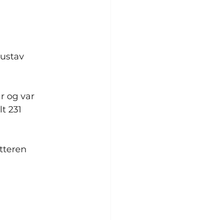
Gustav 
r og var 
t 231 
tteren 