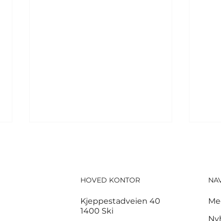
HOVED KONTOR
NA
Kjeppestadveien 40
Me
1400 Ski
Fifpro med knallhard
Mes
Ny