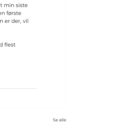
t min siste 
n første 
er der, vil 
 flest 
Se alle