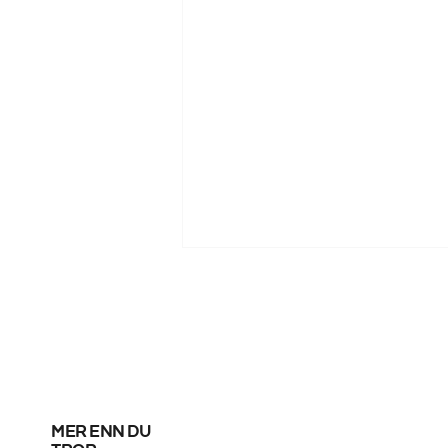
mer enn du
God start for de norske