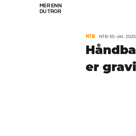
mer enn
du tror
NTB
30. okt. 2025
Håndbal
er grav