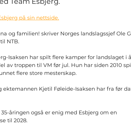
ed Team Esbjerg.
sbjerg på sin nettside.
anna og familien! skriver Norges landslagssjef Ole 
til NTB.
g-Isaksen har spilt flere kamper for landslaget i å
del av troppen til VM før jul. Hun har siden 2010 spil
nnet flere store mesterskap.
 ektemannen Kjetil Føleide-Isaksen har fra før da
t 35-åringen også er enig med Esbjerg om en 
e til 2028.