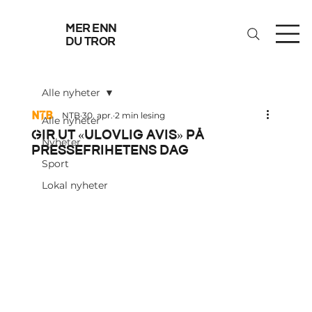
mer enn
du tror
Alle nyheter
NTB
30. apr.
2 min lesing
Alle nyheter
Gir ut «ulovlig avis» på
Nyheter
pressefrihetens dag
Sport
Lokal nyheter