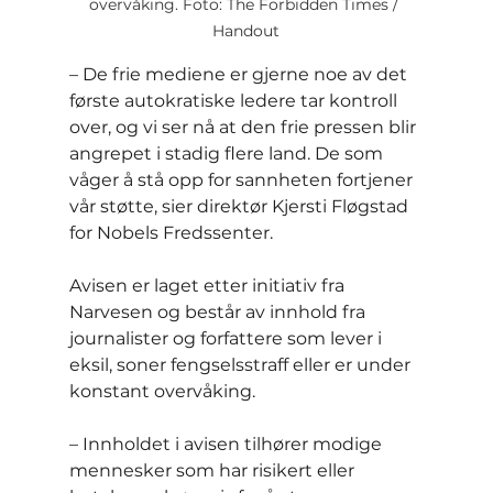
overvåking. Foto: The Forbidden Times / 
Handout
– De frie mediene er gjerne noe av det 
første autokratiske ledere tar kontroll 
over, og vi ser nå at den frie pressen blir 
angrepet i stadig flere land. De som 
våger å stå opp for sannheten fortjener 
vår støtte, sier direktør Kjersti Fløgstad 
for Nobels Fredssenter.
Avisen er laget etter initiativ fra 
Narvesen og består av innhold fra 
journalister og forfattere som lever i 
eksil, soner fengselsstraff eller er under 
konstant overvåking.
– Innholdet i avisen tilhører modige 
mennesker som har risikert eller 