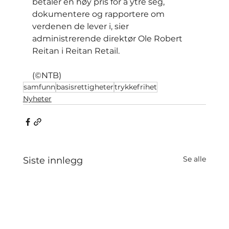
betaler en høy pris for å ytre seg, 
dokumentere og rapportere om 
verdenen de lever i, sier 
administrerende direktør Ole Robert 
Reitan i Reitan Retail.
(©NTB)
samfunn
basisrettigheter
trykkefrihet
Nyheter
Se alle
Siste innlegg