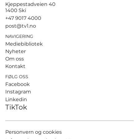
God start for de norske
Kjeppestadveien 40
sandvolleyballparene i
1400 Ski
Hamburg
+47 9017 4000
post@tv1.no
NAVIGERING
Mediebibliotek
Nyheter
Om oss
Kontakt
FØLG OSS
Facebook
Instagram
Linkedin
TikTok
Personvern og cookies