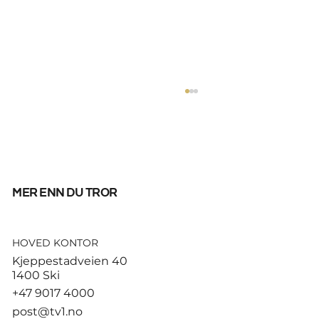
mer enn du tror
HOVED KONTOR
Høyre sier foreløpig nei til å
Kjeppestadveien 40
forlenge drivstoffkuttet
1400 Ski
+47 9017 4000
post@tv1.no