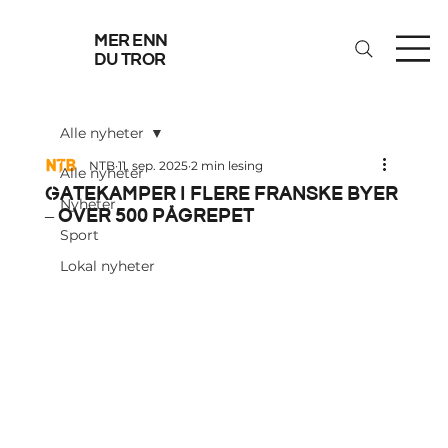
mer enn
du tror
Alle nyheter
NTB
11. sep. 2025
2 min lesing
Alle nyheter
Gatekamper i flere franske byer
Nyheter
– over 500 pågrepet
Sport
Lokal nyheter