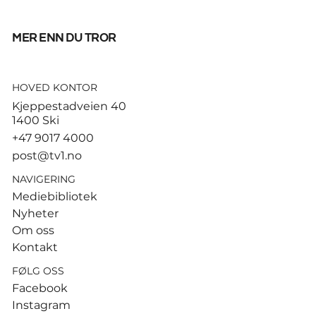
mer enn du tror
HOVED KONTOR
God start for de norske
Kjeppestadveien 40
sandvolleyballparene i
1400 Ski
Hamburg
+47 9017 4000
post@tv1.no
NAVIGERING
Mediebibliotek
Nyheter
Om oss
Kontakt
FØLG OSS
Facebook
Instagram