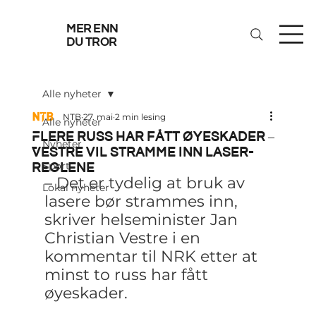
mer enn
du tror
Alle nyheter
NTB
27. mai
2 min lesing
Alle nyheter
Flere russ har fått øyeskader –
Nyheter
Vestre vil stramme inn laser-
reglene
Sport
– Det er tydelig at bruk av 
Lokal nyheter
lasere bør strammes inn, 
skriver helseminister Jan 
Christian Vestre i en 
kommentar til NRK etter at 
minst to russ har fått 
øyeskader.