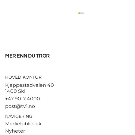
mer enn du tror
HOVED KONTOR
Fifpro med knallhard
Kjeppestadveien 40
Infantino-kritikk: – Misbruk av
1400 Ski
presidentens makt
+47 9017 4000
post@tv1.no
NAVIGERING
Mediebibliotek
Nyheter