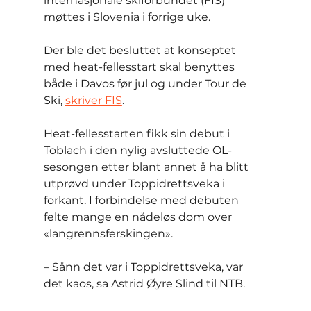
internasjonale skiforbundet (FIS) 
møttes i Slovenia i forrige uke.
Der ble det besluttet at konseptet 
med heat-fellesstart skal benyttes 
både i Davos før jul og under Tour de 
Ski, 
skriver FIS
.
Heat-fellesstarten fikk sin debut i 
Toblach i den nylig avsluttede OL-
sesongen etter blant annet å ha blitt 
utprøvd under Toppidrettsveka i 
forkant. I forbindelse med debuten 
felte mange en nådeløs dom over 
«langrennsferskingen».
– Sånn det var i Toppidrettsveka, var 
det kaos, sa Astrid Øyre Slind til NTB.