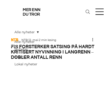
mer enn
du tror
Alle nyheter
NTB
12. mai
2 min lesing
Alle nyheter
FIS forsterker satsing på hardt
Nyheter
kritisert nyvinning i langrenn –
dobler antall renn
Sport
Lokal nyheter