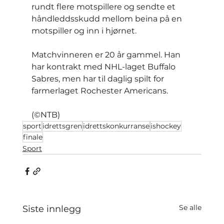
rundt flere motspillere og sendte et 
håndleddsskudd mellom beina på en 
motspiller og inn i hjørnet.
Matchvinneren er 20 år gammel. Han 
har kontrakt med NHL-laget Buffalo 
Sabres, men har til daglig spilt for 
farmerlaget Rochester Americans.
(©NTB)
sport
idrettsgren
idrettskonkurranse
ishockey
finale
Sport
Se alle
Siste innlegg