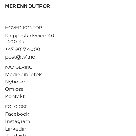
mer enn du tror
HOVED KONTOR
Fifpro med knallhard
Kjeppestadveien 40
Infantino-kritikk: – Misbruk av
1400 Ski
presidentens makt
+47 9017 4000
post@tv1.no
NAVIGERING
Mediebibliotek
Nyheter
Om oss
Kontakt
FØLG OSS
Facebook
Instagram
Linkedin