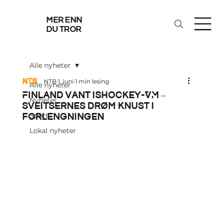
mer enn
du tror
Alle nyheter
NTB
1. juni
1 min lesing
Alle nyheter
Finland vant ishockey-VM –
Nyheter
sveitsernes drøm knust i
forlengningen
Sport
Lokal nyheter