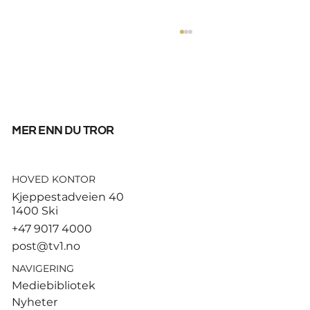
mer enn du tror
HOVED KONTOR
God start for de norske
Kjeppestadveien 40
sandvolleyballparene i
1400 Ski
Hamburg
+47 9017 4000
post@tv1.no
NAVIGERING
Mediebibliotek
Nyheter