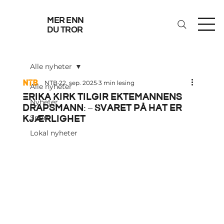
mer enn
du tror
Alle nyheter
NTB
22. sep. 2025
3 min lesing
Alle nyheter
Erika Kirk tilgir ektemannens
Nyheter
drapsmann: – Svaret på hat er
kjærlighet
Sport
Lokal nyheter