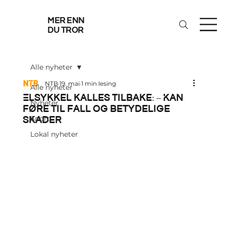
mer enn
du tror
Alle nyheter
NTB
19. mai
1 min lesing
Alle nyheter
Elsykkel kalles tilbake: – Kan
Nyheter
føre til fall og betydelige
skader
Sport
Lokal nyheter