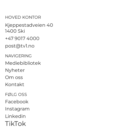
HOVED KONTOR
God start for de norske
Kjeppestadveien 40
sandvolleyballparene i
1400 Ski
Hamburg
+47 9017 4000
post@tv1.no
NAVIGERING
Mediebibliotek
Nyheter
Om oss
Kontakt
FØLG OSS
Facebook
Instagram
Linkedin
TikTok