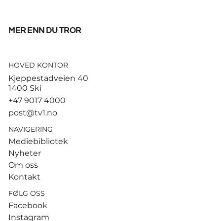
mer enn du tror
HOVED KONTOR
God start for de norske
Kjeppestadveien 40
sandvolleyballparene i
1400 Ski
Hamburg
+47 9017 4000
post@tv1.no
NAVIGERING
Mediebibliotek
Nyheter
Om oss
Kontakt
FØLG OSS
Facebook
Instagram