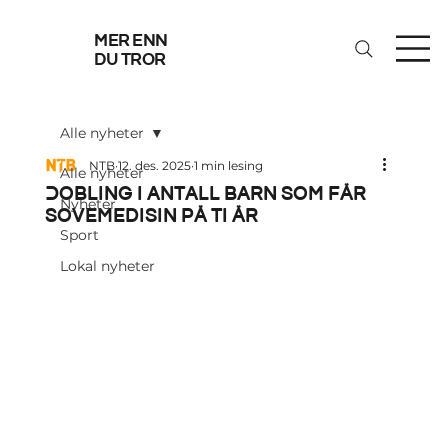
mer enn
du tror
Alle nyheter
NTB
12. des. 2025
1 min lesing
Alle nyheter
Dobling i antall barn som får
Nyheter
sovemedisin på ti år
Sport
Lokal nyheter