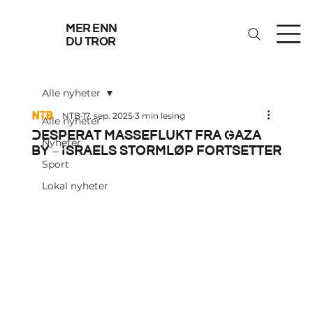
mer enn
du tror
Alle nyheter
NTB
17. sep. 2025
3 min lesing
Alle nyheter
Desperat masseflukt fra Gaza
Nyheter
by – Israels stormløp fortsetter
Sport
Lokal nyheter