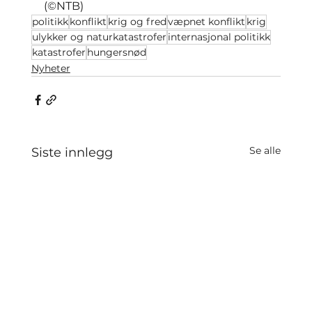
(©NTB)
politikk
konflikt
krig og fred
væpnet konflikt
krig
ulykker og naturkatastrofer
internasjonal politikk
katastrofer
hungersnød
Nyheter
Se alle
Siste innlegg