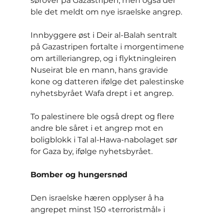
sørover på Gazastripen, men også der 
ble det meldt om nye israelske angrep.
Innbyggere øst i Deir al-Balah sentralt 
på Gazastripen fortalte i morgentimene 
om artilleriangrep, og i flyktningleiren 
Nuseirat ble en mann, hans gravide 
kone og datteren ifølge det palestinske 
nyhetsbyrået Wafa drept i et angrep.
To palestinere ble også drept og flere 
andre ble såret i et angrep mot en 
boligblokk i Tal al-Hawa-nabolaget sør 
for Gaza by, ifølge nyhetsbyrået.
Bomber og hungersnød
Den israelske hæren opplyser å ha 
angrepet minst 150 «terroristmål» i 