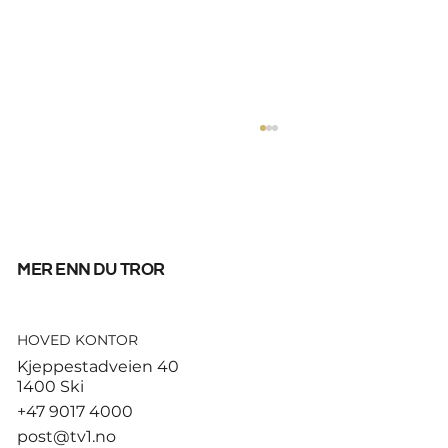
mer enn du tror
HOVED KONTOR
Tusenvis har dødd av varme i
Kjeppestadveien 40
Europa – MDG etterlyser norsk
1400 Ski
dødsstatistikk
+47 9017 4000
post@tv1.no